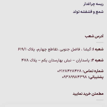
ریسه چراغدار
شمع و فشفشه تولد
آدرس شعب
شعبه 1:
گيشا ، فاضل جنوبی ،تقاطع چهارم، پلاک 619/1
شعبه 2:
پاسداران – نبش بهارستان یکم – پلاک ۴۷۸
شماره تماس:
02128428428
پشتیبانی:
09389984398
مطمئن خرید نمایید