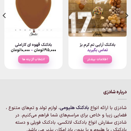
بادکنک آرایی تم کرم بژ
بادکنک قهوه ای کاراملی
Price
تماس بگیرید
۱۹۵,۰۰۰
تومان
–
۱۰,۰۰۰
تومان
range:
۰۰
اطلاعات بیشتر
انتخاب گزینه ها
hrough
۱۹۵,۰۰۰توما
این
محصول
دارای
انواع
مختلفی
درباره شادزی
می
باشد.
شادزی با ارائه انواع
بادکنک‌ هلیومی
، لوازم تولد و تم‌های متنوع ،
گزینه
فضایی زیبا و خاص برای مراسم‌های شما فراهم می‌کنیم. در
ها
ممکن
شادزی سفارش انواع بادکنک لاتکسی، بادکنک فویلی و دسته
است
بادکنک ، با هلیوم و یا بدون باد امکان پذیر می باشد.