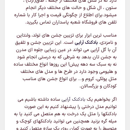
دارد که در شکل های مختلف از جمله ، طاق(آرک) ،
ستون ، ال شکل و حالت های مختلف دیگر انجام
میشود.برای اطلاع از چگونگی قیمت و اجرا کار با شماره
تلفن های فروشگاه شعبه پاسداران تماس بگیرید.
مناسب ترین ابزار برای تزیین جشن های تولد، ولنتاین
و نامزدی،
بادکنک آرایی
است. این تزیین جشن و تلفیق
آن با گل آرایی می تواند در عین زیبایی جلوه ای مدرن
به جشن تان بدهد به شرطی که به درستی انجام شود
نه به سبک سه دهه پیش! این روزها انواع مختلف ساده
و هلیومی وجود دارد در طرح ها و مدل های مختلف
مثل پولکی، کروم و… برای انواع جشن های مناسب
کودکان و بزرگسالان.
اگر بخواهیم یک
بادکنک آرایی
ساده داشته باشیم می
توانیم مدل درختی را پیشنهاد کنیم به این صورت
بادکنکها را مثل یک درخت به هم متصل می کنید یا به
میله گره بزنید همچنین می توانید بادکنکهای کوچک و
متوسط را به صورت کمان روی یک سازه متصل کنید و