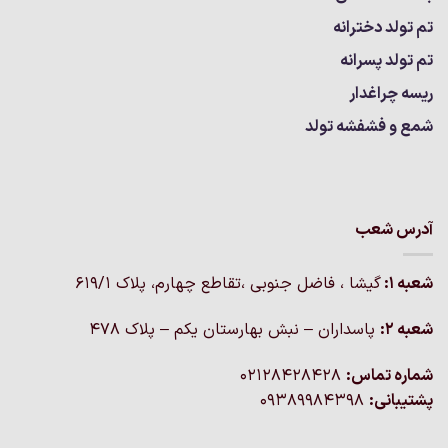
تم تولد دخترانه
تم تولد پسرانه
ریسه چراغدار
شمع و فشفشه تولد
آدرس شعب
شعبه 1:
گيشا ، فاضل جنوبی ،تقاطع چهارم، پلاک 619/1
شعبه 2:
پاسداران – نبش بهارستان یکم – پلاک ۴۷۸
شماره تماس:
02128428428
پشتیبانی:
09389984398