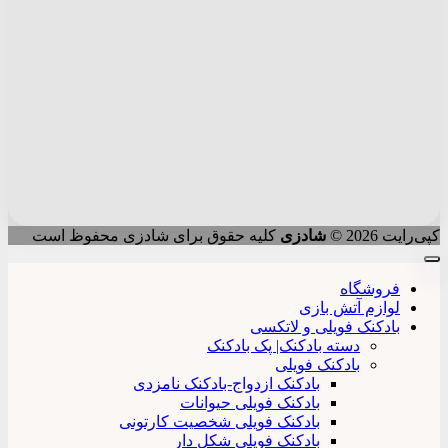
کپی‌رایت 2026 ©
شادزی
کلیه حقوق برای شادزی محفوظ است
فروشگاه
لوازم آتش بازی
بادکنک فویلی و لاتکسی
دسته بادکنک| پک بادکنک
بادکنک فویلی
بادکنک ازدواج-بادکنک نامزدی
بادکنک فویلی حیوانات
بادکنک فویلی شخصیت کارتونی
بادکنک فویلی شکل دار