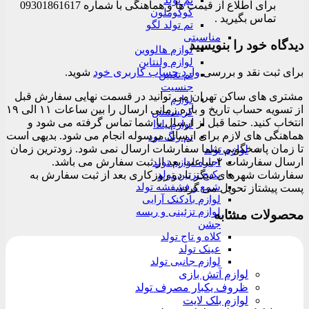
تم تولد
برای اطلاع از قیمت ها و هماهنگی با شماره 09301861617
کوکوملون
تماس بگیرید .
تم تولد لگو
مناسبتی
دیدگاه خود را بنویسید
لوازم هالووین
لوازم ولنتاین
برای ثبت نقد و بررسی
وارد حساب کاربری خود
شوید.
تم تعیین
جنسیت
مشتری های ساکن تهران می توانید در قسمت نهایی سفارش قبل
لوازم
از تسویه حساب تاریخ و بازه زمانی ارسال را بین ساعات ۱۱ الی ۱۹
کریسمس
انتخاب کنید. حتما قبل از ارسال با شما تماس گرفته می شود و
لوازم یلدا
هماهنگی های لازم برای ارسال مرسوله انجام می شود. بدیهی است
تم رنگ نود
تا زمان پاسخگویی شما سفارشات ارسال نمی شود. زودترین زمان
لوازم تولد
ارسال سفارشات ۲ ساعت بعد از ثبت سفارش می باشد.
اجاره لوازم تولد
پکیج تزیین تولد
سفارشات شهرهای دیگر تا دو روزکاری بعد از ثبت سفارش به
شمع و فشفشه تولد
پست پیشتاز تحویل می گردد.
لوازم بادکنک آرایی
لوازم تزئینی و ریسه
محصولات مشابه
جشن
کلاه و تاج تولد
عینک تولد
لوازم جانبی تولد
لوازم آتش بازی
ظروف یکبار مصرف تولد
لوازم بلک لایت