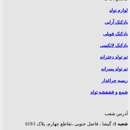
لوازم تولد
بادکنک آرایی
بادکنک فویلی
بادکنک لاتکسی
تم تولد دخترانه
تم تولد پسرانه
ریسه چراغدار
شمع و فشفشه تولد
آدرس شعب
شعبه 1:
گيشا ، فاضل جنوبی ،تقاطع چهارم، پلاک 619/1