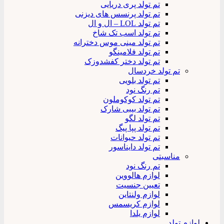
تم تولد پری دریایی
تم تولد پرنسس های دیزنی
تم تولد LOL – ال و ال
تم تولد اسب تک شاخ
تم تولد مینی موس دخترانه
تم تولد فلامینگو
تم تولد دختر کفشدوزک
تم تولد خردسال
تم تولد بلویی
تم رنگ نود
تم تولد کوکوملون
تم تولد بیبی شارک
تم تولد لگو
تم تولد پپا پیگ
تم تولد حیوانات
تم تولد دایناسور
مناسبتی
تم رنگ نود
لوازم هالووین
تعیین جنسیت
لوازم ولنتاین
لوازم کریسمس
لوازم یلدا
لوازم تولد