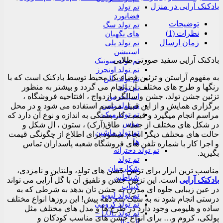
یادکنک آرایی در منزل
تم تولد
فضانورد
توضیحات
تم تولد سگ
نظرات (1)
های نگهبان
زمان ارسال
تم تولد پلی
استیشن
بادکنک آرایی سفید صورتی طلایی
تم تولد سونیک
تم تولد اونجرز
به مفهوم آراستن و تزئین فضاء یک محیط توسط بادکنک است که با
تم تولد بالن
رنگها و طرح های مختلف آن انجام می گردد و بیشتر به منظور
تم تولد
تزئین جشن تولد، جشن و سالگرد ازدواج ، افتتاحیه فروشگاه ،
اسپایدرمن
تم تولد بتمن
برگزاری همایش و از این قبیل مراسم استفاده می شود و در محل
تم تولد میکی
مراسم انجام میگیرد و قیمت کار بستگی به اندازه و نوع آن دارد که
موس
در شکل های مختلف از جمله ، طاق(آرک) ، ستون ، ال شکل و
تم تولد ماشین
حالت های مختلف دیگر انجام میشود.برای اطلاع از چگونگی قیمت
ها
و اجرا کار با شماره تلفن های فروشگاه شعبه پاسداران تماس
تم تولد دخترانه
بگیرید.
تم تولد
شکارچیان
مناسب ترین ابزار برای تزیین جشن های تولد، ولنتاین و نامزدی،
شیاطین
بادکنک آرایی
است. این تزیین جشن و تلفیق آن با گل آرایی می تواند
کیپاپ
در عین زیبایی جلوه ای مدرن به جشن تان بدهد به شرطی که به
تم تولد لبوبو
درستی انجام شود نه به سبک سه دهه پیش! این روزها انواع مختلف
تم تولد کرومی
ساده و هلیومی وجود دارد در طرح ها و مدل های مختلف مثل
تم تولد LOL –
پولکی، کروم و… برای انواع جشن های مناسب کودکان و
ال و ال