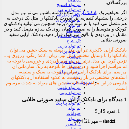
بزرگسالان.
تم تولد استیچ
تم تولد مینی
اگر بخواهیم یک
بادکنک آرایی
ساده داشته باشیم می توانیم مدل
موس دخترانه
درختی را پیشنهاد کنیم به این صورت بادکنکها را مثل یک درخت به
تم تولد ونزدی
هم متصل می کنید یا به میله گره بزنید همچنین می توانید بادکنکهای
تم تولد
کوچک و متوسط را به صورت کمان روی یک سازه متصل کنید و در
فلامینگو
مقابل در وردودی یا بالای میز کیک قرار دهید. بادکنک آرایی سفید
تم تولد اسب
صورتی طلایی
تک شاخ
تم تولد باربی
بادکنک آرایی لاکچری:در این مدل ، بسته به سبک جشن می توان
تم تولد پری
بادکنکها را با وسایل مختلفی مثل تور، ربان، کاغذ رنگی، زرورق و…
دریایی
تزیین کرد. این مدل تزئین در مراسم نامزدی و عروسی با توجه به
تم تولد فروزن
تم مراسم اجرا شود و در همایش ها باتوجه به رنگ سازمانی آن
تم تولد
مراسم. برای بادکنک آرایی مراسم باتوجه به سبک و سلیقه،
پرنسس های
دیزنی
استدهای مختلفی در بازار هست. به علاوه استفاده از بادکنکهای
تم تولد خردسال
هلیومی در این مراسم ها خاصه جشن های متولد به شدت مرسوم
تم تولد بلویی
است.
تم تولد بیبی
شارک
1 دیدگاه برای
بادکنک آرایی سفید صورتی طلایی
تم تولد پپا پیگ
تم تولد
نمره
5
از 5
حیوانات
تم تولد
shadzi
–
مهر 21, 1404
دایناسور