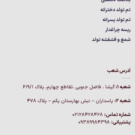
تم تولد دخترانه
تم تولد پسرانه
ریسه چراغدار
شمع و فشفشه تولد
آدرس شعب
شعبه 1:
گيشا ، فاضل جنوبی ،تقاطع چهارم، پلاک 619/1
شعبه 2:
پاسداران – نبش بهارستان یکم – پلاک ۴۷۸
شماره تماس:
02128428428
پشتیبانی:
09389984398