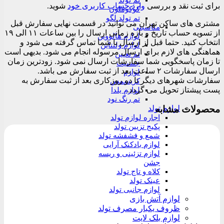
تم تولد
برای ثبت نقد و بررسی
وارد حساب کاربری خود
شوید.
کوکوملون
تم تولد لگو
مشتری های ساکن تهران می توانید در قسمت نهایی سفارش قبل
مناسبتی
از تسویه حساب تاریخ و بازه زمانی ارسال را بین ساعات ۱۱ الی ۱۹
لوازم هالووین
انتخاب کنید. حتما قبل از ارسال با شما تماس گرفته می شود و
لوازم ولنتاین
هماهنگی های لازم برای ارسال مرسوله انجام می شود. بدیهی است
تم تعیین
تا زمان پاسخگویی شما سفارشات ارسال نمی شود. زودترین زمان
جنسیت
ارسال سفارشات ۲ ساعت بعد از ثبت سفارش می باشد.
لوازم
سفارشات شهرهای دیگر تا دو روزکاری بعد از ثبت سفارش به
کریسمس
پست پیشتاز تحویل می گردد.
لوازم یلدا
تم رنگ نود
محصولات مشابه
لوازم تولد
اجاره لوازم تولد
پکیج تزیین تولد
شمع و فشفشه تولد
لوازم بادکنک آرایی
لوازم تزئینی و ریسه
جشن
کلاه و تاج تولد
عینک تولد
لوازم جانبی تولد
لوازم آتش بازی
ظروف یکبار مصرف تولد
لوازم بلک لایت