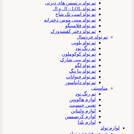
تم تولد پرنسس های دیزنی
تم تولد LOL – ال و ال
تم تولد اسب تک شاخ
تم تولد مینی موس دخترانه
تم تولد فلامینگو
تم تولد دختر کفشدوزک
تم تولد خردسال
تم تولد بلویی
تم رنگ نود
تم تولد کوکوملون
تم تولد بیبی شارک
تم تولد لگو
تم تولد پپا پیگ
تم تولد حیوانات
تم تولد دایناسور
مناسبتی
تم رنگ نود
لوازم هالووین
تعیین جنسیت
لوازم ولنتاین
لوازم کریسمس
لوازم یلدا
لوازم تولد
شمع و فشفشه تولد