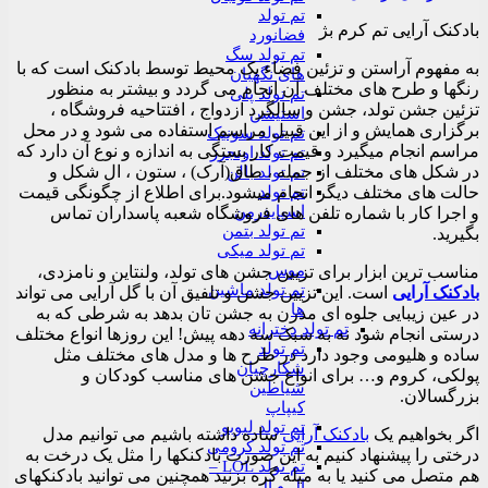
تم تولد
بادکنک آرایی تم کرم بژ
فضانورد
تم تولد سگ
به مفهوم آراستن و تزئین فضاء یک محیط توسط بادکنک است که با
های نگهبان
رنگها و طرح های مختلف آن انجام می گردد و بیشتر به منظور
تم تولد پلی
تزئین جشن تولد، جشن و سالگرد ازدواج ، افتتاحیه فروشگاه ،
استیشن
برگزاری همایش و از این قبیل مراسم استفاده می شود و در محل
تم تولد سونیک
مراسم انجام میگیرد و قیمت کار بستگی به اندازه و نوع آن دارد که
تم تولد اونجرز
در شکل های مختلف از جمله ، طاق(آرک) ، ستون ، ال شکل و
تم تولد بالن
تم تولد
حالت های مختلف دیگر انجام میشود.برای اطلاع از چگونگی قیمت
اسپایدرمن
و اجرا کار با شماره تلفن های فروشگاه شعبه پاسداران تماس
تم تولد بتمن
بگیرید.
تم تولد میکی
موس
مناسب ترین ابزار برای تزیین جشن های تولد، ولنتاین و نامزدی،
تم تولد ماشین
بادکنک آرایی
است. این تزیین جشن و تلفیق آن با گل آرایی می تواند
ها
در عین زیبایی جلوه ای مدرن به جشن تان بدهد به شرطی که به
تم تولد دخترانه
درستی انجام شود نه به سبک سه دهه پیش! این روزها انواع مختلف
تم تولد
ساده و هلیومی وجود دارد در طرح ها و مدل های مختلف مثل
شکارچیان
پولکی، کروم و… برای انواع جشن های مناسب کودکان و
شیاطین
بزرگسالان.
کیپاپ
تم تولد لبوبو
اگر بخواهیم یک
بادکنک آرایی
ساده داشته باشیم می توانیم مدل
تم تولد کرومی
درختی را پیشنهاد کنیم به این صورت بادکنکها را مثل یک درخت به
تم تولد LOL –
هم متصل می کنید یا به میله گره بزنید همچنین می توانید بادکنکهای
ال و ال