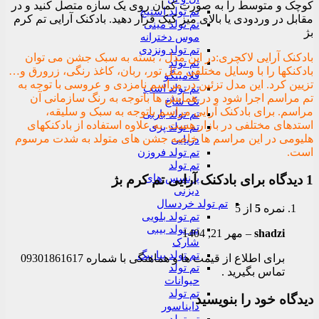
کوچک و متوسط را به صورت کمان روی یک سازه متصل کنید و در
تم تولد استیچ
مقابل در وردودی یا بالای میز کیک قرار دهید. بادکنک آرایی تم کرم
تم تولد مینی
بژ
موس دخترانه
تم تولد ونزدی
بادکنک آرایی لاکچری:در این مدل ، بسته به سبک جشن می توان
تم تولد
بادکنکها را با وسایل مختلفی مثل تور، ربان، کاغذ رنگی، زرورق و…
فلامینگو
تزیین کرد. این مدل تزئین در مراسم نامزدی و عروسی با توجه به
تم تولد اسب
تم مراسم اجرا شود و در همایش ها باتوجه به رنگ سازمانی آن
تک شاخ
مراسم. برای بادکنک آرایی مراسم باتوجه به سبک و سلیقه،
تم تولد باربی
استدهای مختلفی در بازار هست. به علاوه استفاده از بادکنکهای
تم تولد پری
هلیومی در این مراسم ها خاصه جشن های متولد به شدت مرسوم
دریایی
است.
تم تولد فروزن
تم تولد
پرنسس های
1 دیدگاه برای
بادکنک آرایی تم کرم بژ
دیزنی
تم تولد خردسال
نمره
5
از 5
تم تولد بلویی
تم تولد بیبی
shadzi
–
مهر 21, 1404
شارک
تم تولد پپا پیگ
برای اطلاع از قیمت ها و هماهنگی با شماره 09301861617
تم تولد
تماس بگیرید .
حیوانات
تم تولد
دیدگاه خود را بنویسید
دایناسور