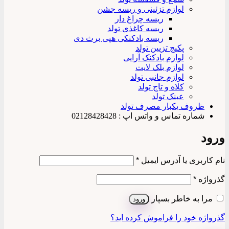
لوازم تزئینی و ریسه جشن
ریسه چراغ دار
ریسه کاغذی تولد
ریسه بادکنکی هپی برث دی
پکیج تزیین تولد
لوازم بادکنک آرایی
لوازم بلک لایت
لوازم جانبی تولد
کلاه و تاج تولد
عینک تولد
ظروف یکبار مصرف تولد
شماره تماس و واتس اپ : 02128428428
ورود
الزامی
نام کاربری یا آدرس ایمیل
*
الزامی
گذرواژه
*
مرا به خاطر بسپار
ورود
گذرواژه خود را فراموش کرده اید؟