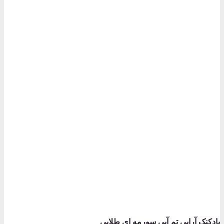
بادکنک آرایی تم آبی سورمه ای طلایی