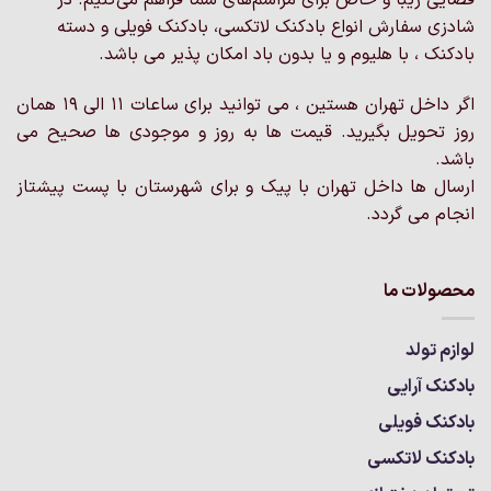
فضایی زیبا و خاص برای مراسم‌های شما فراهم می‌کنیم. در
ها
ها
ممکن
شادزی سفارش انواع بادکنک لاتکسی، بادکنک فویلی و دسته
ممکن
است
بادکنک ، با هلیوم و یا بدون باد امکان پذیر می باشد.
است
در
در
صفحه
اگر داخل تهران هستین ، می توانید برای ساعات 11 الی 19 همان
صفحه
محصول
روز تحویل بگیرید. قیمت ها به روز و موجودی ها صحیح می
محصول
انتخاب
انتخاب
باشد.
شوند
شوند
ارسال ها داخل تهران با پیک و برای شهرستان با پست پیشتاز
انجام می گردد.
محصولات ما
لوازم تولد
بادکنک آرایی
بادکنک فویلی
بادکنک لاتکسی