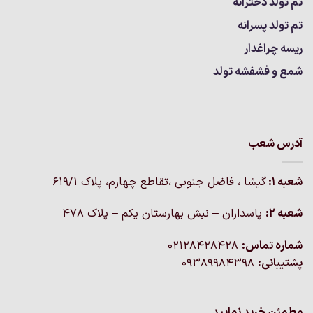
تم تولد دخترانه
تم تولد پسرانه
ریسه چراغدار
شمع و فشفشه تولد
آدرس شعب
شعبه 1:
گيشا ، فاضل جنوبی ،تقاطع چهارم، پلاک 619/1
شعبه 2:
پاسداران – نبش بهارستان یکم – پلاک ۴۷۸
شماره تماس:
02128428428
پشتیبانی:
09389984398
مطمئن خرید نمایید