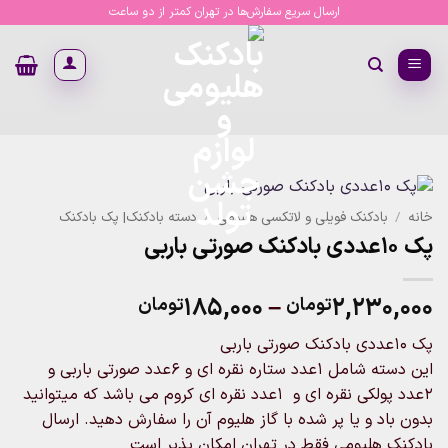
Ski
ارسال سریع سفارش‌ها در تهران کمتر از دو ساعت
t
conten
خانه
/
بادکنک فویلی و لاتکسی هلیومی
/
دسته بادکنک| پک بادکنک
پک 10عددی بادکنک صورتی باربی
Price
۱۸۵,۰۰۰
–
۲,۲۳۰,۰۰۰
تومان
تومان
range:
پک 10عددی بادکنک صورتی باربی
۱۸۵,۰۰۰تومان
این دسته شامل 1عدد ستاره نقره ای و 6عدد صورتی باربی و
through
2عدد پولکی نقره ای و 1عدد نقره ای کروم می باشد که میتوانید
۲,۲۳۰,۰۰۰تومان
بدون باد و یا پر شده با گاز هلیوم آن را سفارش دهید. ارسال
بادکنک هلیومی فقط در تهران امکان پذیر است