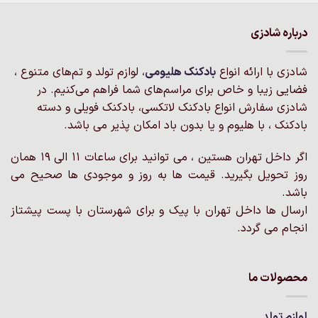
دارای
دارای
انواع
انواع
درباره شادزی
مختلفی
مختلفی
می
می
شادزی با ارائه انواع
بادکنک‌ هلیومی
، لوازم تولد و تم‌های متنوع ،
باشد.
باشد.
گزینه
گزینه
فضایی زیبا و خاص برای مراسم‌های شما فراهم می‌کنیم. در
ها
ها
شادزی سفارش انواع بادکنک لاتکسی، بادکنک فویلی و دسته
ممکن
ممکن
بادکنک ، با هلیوم و یا بدون باد امکان پذیر می باشد.
است
است
در
در
اگر داخل تهران هستین ، می توانید برای ساعات 11 الی 19 همان
صفحه
صفحه
روز تحویل بگیرید. قیمت ها به روز و موجودی ها صحیح می
محصول
محصول
انتخاب
انتخاب
باشد.
شوند
شوند
ارسال ها داخل تهران با پیک و برای شهرستان با پست پیشتاز
انجام می گردد.
محصولات ما
لوازم تولد