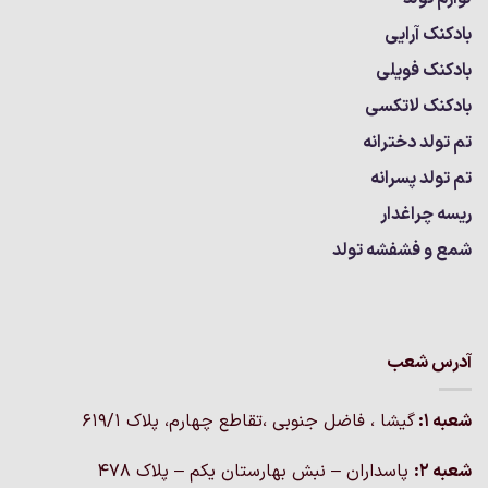
بادکنک آرایی
بادکنک فویلی
بادکنک لاتکسی
تم تولد دخترانه
تم تولد پسرانه
ریسه چراغدار
شمع و فشفشه تولد
آدرس شعب
شعبه 1:
گيشا ، فاضل جنوبی ،تقاطع چهارم، پلاک 619/1
شعبه 2:
پاسداران – نبش بهارستان یکم – پلاک ۴۷۸