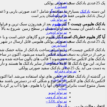
تم تولد
پک 25عددی بادکنک سفید صورتی پولکی
فضانورد
تم تولد سگ
این دسته
بادکنک
بسیار زیبا میباشد و شامل 7عدد صورتی باربی و 5عدد
های نگهبان
ارسال بادکنک هلیومی فقط در تهران امکان پذیر است
تم تولد پلی
استیشن
بادکنک هلیومی چیست ؟
گاز
هلیوم
بعد از هیدروژن سبک‌ ترین و فراو
تم تولد سونیک
به نگه داشتن آن نیست.بعد از آزاد شدن در سطح زمین شروع به بالا ر
تم تولد اونجرز
تم تولد بالن
آیا گاز هلیوم خطرناک است؟
گاز هلیوم جزو گازهای خنثی است و با عن
تم تولد
پک 25عددی بادکنک سفید صورتی پولکی هلیومی قابل ارسال در شهر تهران میباشد.
اسپایدرمن
تم تولد بتمن
بادکنک لاتکس چیست؟ در ابتدا برای ساخت بادکنک از مثانه خشک شده‌ی حی
تم تولد میکی
برخی از درختان به دست می‌آید لاتکس نامیده می‌شود، اکنون در سا
موس
بادکنک های لاتکس ساخته می‌شوند؟ قالب های بالون ساخته شده و سپس
تم تولد ماشین
سازند. این نوع بادکنک ها کاملا متفاوت از سایر بادکنک ها هستند 
ها
به دست می آید. پک 25عددی بادکنک سفید صورتی پولکی
تم تولد دخترانه
تم تولد
در گذشته از بادکنک فقط در جشن های تولد استفاده می‌شد. اما اکنون
شکارچیان
لاتکس:بادکنک های لاتکس از هر نوع و شکلی که در دسترس باشند مقر
شیاطین
بسیار متنوع است بنابراین می‌توان آنها را با هلیوم ، هوا یا آب پر کرد.بادکنک های ل
کیپاپ
تم تولد لبوبو
تم تولد کرومی
تم تولد LOL –
ال و ال
انتخاب حالت
هلیومی, بدون باد