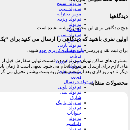
تم تولد استیچ
تم تولد مینی
موس دخترانه
دیدگاهها
تم تولد ونزدی
تم تولد
هیچ دیدگاهی برای این محصول نوشته نشده است.
فلامینگو
تم تولد اسب
اولین نفری باشید که دیدگاهی را ارسال می کنید برای “پک 25عددی بادکنک سفید صورتی پولکی
تک شاخ
تم تولد باربی
برای ثبت نقد و بررسی
وارد حساب کاربری خود
شوید.
تم تولد پری
دریایی
تم تولد فروزن
تم تولد
پرنسس های
دیگر تا دو روزکاری بعد از ثبت سفارش به پست پیشتاز تحویل می گرد
دیزنی
تم تولد خردسال
محصولات مشابه
تم تولد بلویی
تم تولد بیبی
شارک
تم تولد پپا پیگ
تم تولد
حیوانات
تم تولد
دایناسور
تم تولد