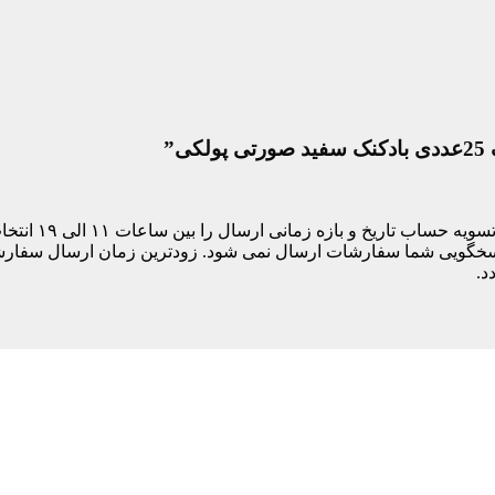
”
مشتری های ساکن
د.