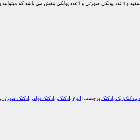
این دسته شامل 7عدد صورتی باربی و 5عدد صورتی پاستیلی و 6عدد سفید و 4عدد پولکی
بادکنک| پک بادکنک
برچسب:
انوع بادکنک
,
بادکنک تولد
,
بادکنک صورتی
,