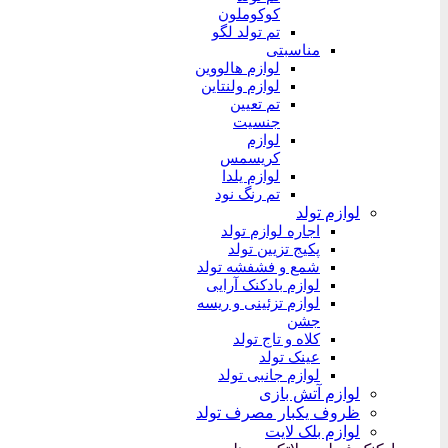
کوکوملون
تم تولد لگو
مناسبتی
لوازم هالووین
لوازم ولنتاین
تم تعیین
جنسیت
لوازم
کریسمس
لوازم یلدا
تم رنگ نود
لوازم تولد
اجاره لوازم تولد
پکیج تزیین تولد
شمع و فشفشه تولد
لوازم بادکنک آرایی
لوازم تزئینی و ریسه
جشن
کلاه و تاج تولد
عینک تولد
لوازم جانبی تولد
لوازم آتش بازی
ظروف یکبار مصرف تولد
لوازم بلک لایت