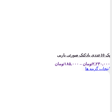
پک 10عددی بادکنک صورتی باربی
Price
۲,۲۳۰,۰۰۰
تومان
–
۱۸۵,۰۰۰
تومان
range:
انتخاب گزینه ها
۱۸۵,۰۰۰تومان
این
through
محصول
۲,۲۳۰,۰۰۰تومان
دارای
انواع
مختلفی
می
باشد.
گزینه
ها