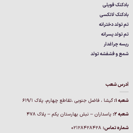
بادکنک فویلی
بادکنک لاتکسی
تم تولد دخترانه
تم تولد پسرانه
ریسه چراغدار
شمع و فشفشه تولد
آدرس شعب
شعبه 1:
گيشا ، فاضل جنوبی ،تقاطع چهارم، پلاک 619/1
شعبه 2:
پاسداران – نبش بهارستان یکم – پلاک ۴۷۸
شماره تماس:
02128428428