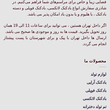
گزینه
فضایی زیبا و خاص برای مراسم‌های شما فراهم می‌کنیم. در
ممکن
ها
است
شادزی سفارش انواع بادکنک لاتکسی، بادکنک فویلی و دسته
ممکن
در
بادکنک ، با هلیوم و یا بدون باد امکان پذیر می باشد.
است
صفحه
در
محصول
اگر داخل تهران هستین ، می توانید برای ساعات 11 الی 19 همان
صفحه
انتخاب
روز تحویل بگیرید. قیمت ها به روز و موجودی ها صحیح می باشد.
محصول
شوند
انتخاب
ارسال ها داخل تهران با پیک و برای شهرستان با پست پیشتاز
شوند
انجام می گردد.
محصولات ما
لوازم تولد
بادکنک آرایی
بادکنک فویلی
بادکنک لاتکسی
تم تولد دخترانه