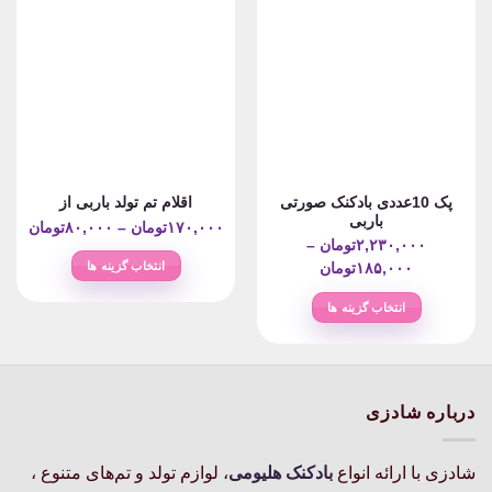
پک 10عددی بادکنک صورتی
اقلام تم تولد باربی از
باربی
rice
۱۷۰,۰۰۰
تومان
–
۸۰,۰۰۰
تومان
۲,۲۳۰,۰۰۰
تومان
–
nge:
Price
انتخاب گزینه ها
۱۸۵,۰۰۰
تومان
range:
این
ough
انتخاب گزینه ها
۱۸۵,۰۰۰تومان
محصول
۱۷۰,۰۰۰
این
through
دارای
محصول
۲,۲۳۰,۰۰۰تومان
انواع
دارای
مختلفی
انواع
می
درباره شادزی
مختلفی
باشد.
می
گزینه
باشد.
شادزی با ارائه انواع
بادکنک‌ هلیومی
، لوازم تولد و تم‌های متنوع ،
ها