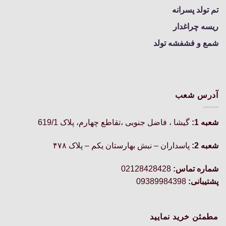
تم تولد پسرانه
ریسه چراغدار
شمع و فشفشه تولد
آدرس شعب
شعبه 1:
گيشا ، فاضل جنوبی ،تقاطع چهارم، پلاک 619/1
شعبه 2:
پاسداران – نبش بهارستان یکم – پلاک ۴۷۸
شماره تماس:
02128428428
پشتیبانی:
09389984398
مطمئن خرید نمایید