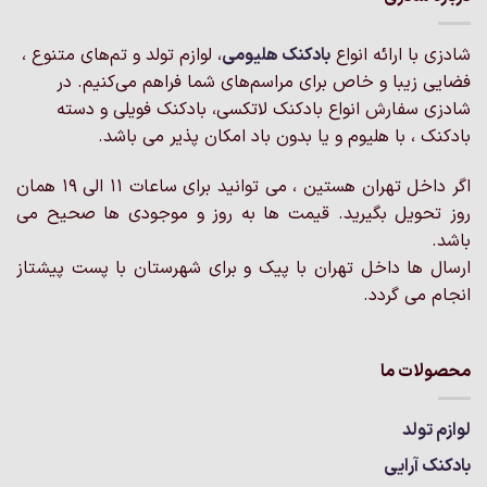
می
می
باشد.
باشد.
شادزی با ارائه انواع
بادکنک‌ هلیومی
، لوازم تولد و تم‌های متنوع ،
گزینه
گزینه
فضایی زیبا و خاص برای مراسم‌های شما فراهم می‌کنیم. در
ها
ها
ممکن
ممکن
شادزی سفارش انواع بادکنک لاتکسی، بادکنک فویلی و دسته
است
است
بادکنک ، با هلیوم و یا بدون باد امکان پذیر می باشد.
در
در
صفحه
صفحه
اگر داخل تهران هستین ، می توانید برای ساعات 11 الی 19 همان
محصول
محصول
روز تحویل بگیرید. قیمت ها به روز و موجودی ها صحیح می
انتخاب
انتخاب
باشد.
شوند
شوند
ارسال ها داخل تهران با پیک و برای شهرستان با پست پیشتاز
انجام می گردد.
محصولات ما
لوازم تولد
بادکنک آرایی