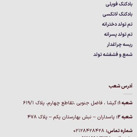
بادکنک فویلی
بادکنک لاتکسی
تم تولد دخترانه
تم تولد پسرانه
ریسه چراغدار
شمع و فشفشه تولد
آدرس شعب
شعبه 1:
گيشا ، فاضل جنوبی ،تقاطع چهارم، پلاک 619/1
شعبه 2:
پاسداران – نبش بهارستان یکم – پلاک ۴۷۸
شماره تماس:
02128428428