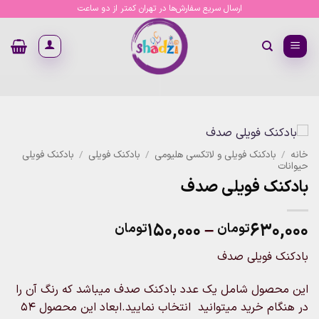
Ski
ارسال سریع سفارش‌ها در تهران کمتر از دو ساعت
t
conten
خانه
/
بادکنک فویلی و لاتکسی هلیومی
/
بادکنک فویلی
/
بادکنک فویلی
حیوانات
بادکنک فویلی صدف
Price
۱۵۰,۰۰۰
–
۶۳۰,۰۰۰
تومان
تومان
range:
بادکنک فویلی صدف
۱۵۰,۰۰۰تومان
through
این محصول شامل یک عدد بادکنک صدف میباشد که رنگ آن را
۶۳۰,۰۰۰تومان
در هنگام خرید میتوانید انتخاب نمایید.ابعاد این محصول ۵۴