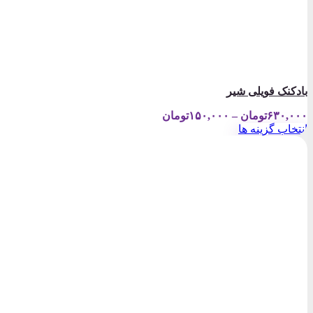
بادکنک فویلی شیر
Price
۶۳۰,۰۰۰
تومان
–
۱۵۰,۰۰۰
تومان
range:
انتخاب گزینه ها
۱۵۰,۰۰۰تومان
این
through
محصول
۶۳۰,۰۰۰تومان
دارای
انواع
مختلفی
می
باشد.
گزینه
ها
ممکن
است
در
صفحه