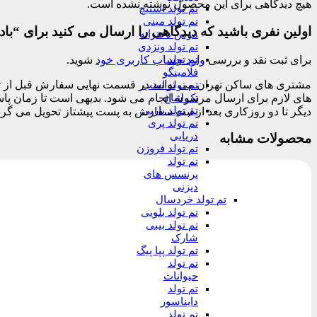
هیچ دیدگاهی برای این محصول نوشته نشده است.
تم تولد استیچ
تم تولد مینی
اولین نفری باشید که دیدگاهی را ارسال می کنید برای “باد
موس دخترانه
تم تولد ونزدی
برای ثبت نقد و بررسی
وارد حساب کاربری خود
شوید.
تم تولد
فلامینگو
تم تولد اسب
تک شاخ
تم تولد باربی
دیگر تا دو روزکاری بعد از ثبت سفارش به پست پیشتاز تحویل می گرد
تم تولد پری
دریایی
محصولات مشابه
تم تولد فروزن
تم تولد
پرنسس های
دیزنی
تم تولد خردسال
تم تولد بلویی
تم تولد بیبی
شارک
تم تولد پپا پیگ
تم تولد
حیوانات
تم تولد
دایناسور
تم تولد