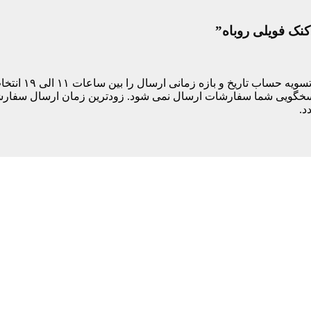
کنک فویلی روباه”
مشتری های ساکن
د.