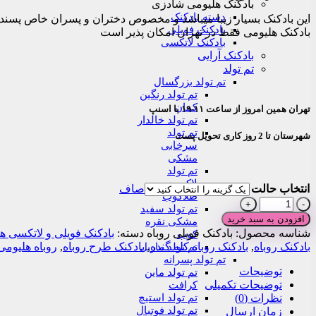
بادکنک هلیومی شادزی
through
دسته بادکنک
این بادکنک بسیار زیبا میباشد و مخصوص دختران و پسران خاص پسند است
۶۶۰,۰۰۰تومان
بادکنک فویلی
بادکنک هلیومی فقط در تهران امکان پذیر است
بادکنک لاتکسی
بادکنک آرایی
تم تولد
تم تولد بزرگسال
تم تولد رنگین
کمان
تهران همین امروز از ساعت ۱۱-۱۹ با اسنپ
تم تولد خالدار
تم تولد
شهرستان تا 2 روز کاری تحویل پست
سرخابی
مشکی
تم تولد
لاکچری
انتخاب حالت
صاف
طلاکوب
بادکنک
تم تولد سفید
فویلی
افزودن به سبد خرید
مشکی نقره
روباه
شناسه محصول:
بادکنک فویلی روباه
دسته:
بادکنک فویلی و لاتکسی ه
کوب
عدد
بادکنک روباه
,
بادکنک روباه کله گنده
,
بادکنک طرح روباه
,
روباه هلیومی
تم تولد ماربل
تم تولد پسرانه
توضیحات
تم تولد ماین
توضیحات تکمیلی
کرافت
تم تولد استیچ
نظرات (0)
تم تولد فوتبال
زمان ارسال