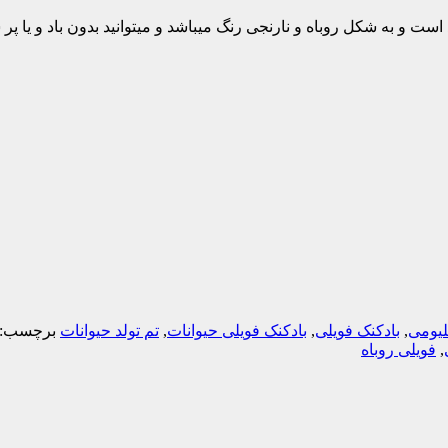
 و به شکل روباه و نارنجی رنگ میباشد و میتوانید بدون باد و یا پر 
لیومی
,
بادکنک فویلی
,
بادکنک فویلی حیوانات
,
تم تولد حیوانات
برچسب:
,
فویلی روباه