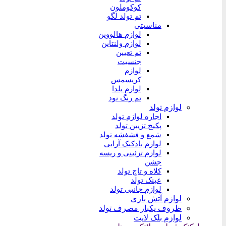
کوکوملون
تم تولد لگو
مناسبتی
لوازم هالووین
لوازم ولنتاین
تم تعیین
جنسیت
لوازم
کریسمس
لوازم یلدا
تم رنگ نود
لوازم تولد
اجاره لوازم تولد
پکیج تزیین تولد
شمع و فشفشه تولد
لوازم بادکنک آرایی
لوازم تزئینی و ریسه
جشن
کلاه و تاج تولد
عینک تولد
لوازم جانبی تولد
لوازم آتش بازی
ظروف یکبار مصرف تولد
لوازم بلک لایت