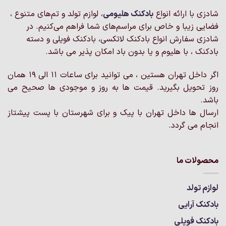
می
باشد.
باشد.
شادزی با ارائه انواع
بادکنک‌ هلیومی
، لوازم تولد و تم‌های متنوع ،
گزینه
گزینه
فضایی زیبا و خاص برای مراسم‌های شما فراهم می‌کنیم. در
ها
ها
ممکن
شادزی سفارش انواع بادکنک لاتکسی، بادکنک فویلی و دسته
ممکن
است
بادکنک ، با هلیوم و یا بدون باد امکان پذیر می باشد.
است
در
در
صفحه
اگر داخل تهران هستین ، می توانید برای ساعات 11 الی 19 همان
صفحه
محصول
محصول
روز تحویل بگیرید. قیمت ها به روز و موجودی ها صحیح می
انتخاب
انتخاب
باشد.
شوند
شوند
ارسال ها داخل تهران با پیک و برای شهرستان با پست پیشتاز
انجام می گردد.
محصولات ما
لوازم تولد
بادکنک آرایی
بادکنک فویلی