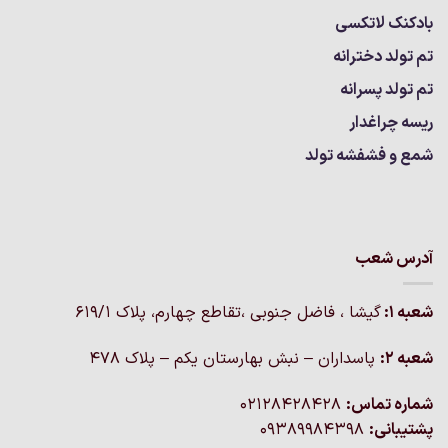
بادکنک لاتکسی
تم تولد دخترانه
تم تولد پسرانه
ریسه چراغدار
شمع و فشفشه تولد
آدرس شعب
شعبه 1:
گيشا ، فاضل جنوبی ،تقاطع چهارم، پلاک 619/1
شعبه 2:
پاسداران – نبش بهارستان یکم – پلاک ۴۷۸
شماره تماس:
02128428428
پشتیبانی:
09389984398