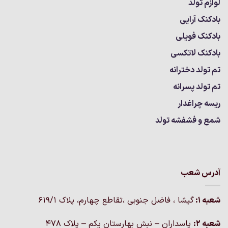
لوازم تولد
بادکنک آرایی
بادکنک فویلی
بادکنک لاتکسی
تم تولد دخترانه
تم تولد پسرانه
ریسه چراغدار
شمع و فشفشه تولد
آدرس شعب
شعبه 1:
گيشا ، فاضل جنوبی ،تقاطع چهارم، پلاک 619/1
شعبه 2:
پاسداران – نبش بهارستان یکم – پلاک ۴۷۸