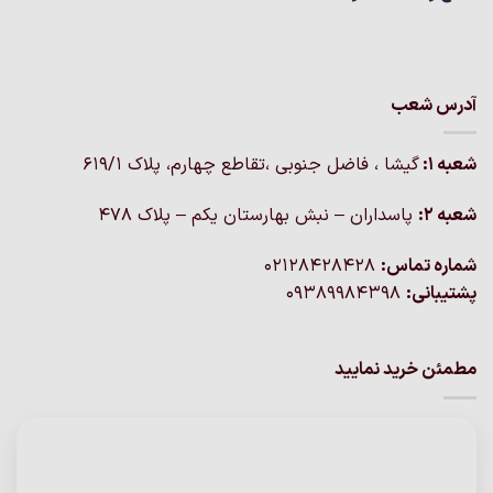
آدرس شعب
شعبه 1:
گيشا ، فاضل جنوبی ،تقاطع چهارم، پلاک 619/1
شعبه 2:
پاسداران – نبش بهارستان یکم – پلاک ۴۷۸
شماره تماس:
02128428428
پشتیبانی:
09389984398
مطمئن خرید نمایید