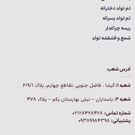
تم تولد دخترانه
تم تولد پسرانه
ریسه چراغدار
شمع و فشفشه تولد
آدرس شعب
شعبه 1:
گيشا ، فاضل جنوبی ،تقاطع چهارم، پلاک 619/1
شعبه 2:
پاسداران – نبش بهارستان یکم – پلاک ۴۷۸
شماره تماس:
02128428428
پشتیبانی:
09389984398