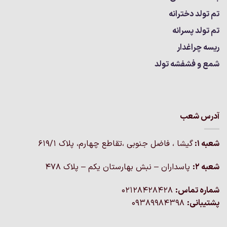
تم تولد دخترانه
تم تولد پسرانه
ریسه چراغدار
شمع و فشفشه تولد
آدرس شعب
شعبه 1:
گيشا ، فاضل جنوبی ،تقاطع چهارم، پلاک 619/1
شعبه 2:
پاسداران – نبش بهارستان یکم – پلاک ۴۷۸
شماره تماس:
02128428428
پشتیبانی:
09389984398