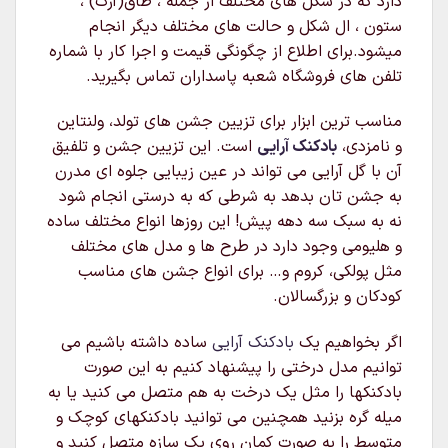
دارد که در شکل های مختلف از جمله ، طاق(آرک) ،
ستون ، ال شکل و حالت های مختلف دیگر انجام
میشود.برای اطلاع از چگونگی قیمت و اجرا کار با شماره
تلفن های فروشگاه شعبه پاسداران تماس بگیرید.
مناسب ترین ابزار برای تزیین جشن های تولد، ولنتاین
و نامزدی،
بادکنک آرایی
است. این تزیین جشن و تلفیق
آن با گل آرایی می تواند در عین زیبایی جلوه ای مدرن
به جشن تان بدهد به شرطی که به درستی انجام شود
نه به سبک سه دهه پیش! این روزها انواع مختلف ساده
و هلیومی وجود دارد در طرح ها و مدل های مختلف
مثل پولکی، کروم و… برای انواع جشن های مناسب
کودکان و بزرگسالان.
اگر بخواهیم یک
بادکنک آرایی
ساده داشته باشیم می
توانیم مدل درختی را پیشنهاد کنیم به این صورت
بادکنکها را مثل یک درخت به هم متصل می کنید یا به
میله گره بزنید همچنین می توانید بادکنکهای کوچک و
متوسط را به صورت کمان روی یک سازه متصل کنید و