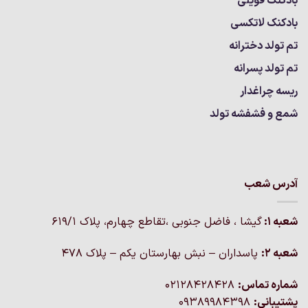
بادکنک فویلی
بادکنک لاتکسی
تم تولد دخترانه
تم تولد پسرانه
ریسه چراغدار
شمع و فشفشه تولد
آدرس شعب
شعبه 1:
گيشا ، فاضل جنوبی ،تقاطع چهارم، پلاک 619/1
شعبه 2:
پاسداران – نبش بهارستان یکم – پلاک ۴۷۸
شماره تماس:
02128428428
پشتیبانی:
09389984398