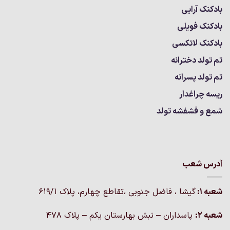
بادکنک آرایی
بادکنک فویلی
بادکنک لاتکسی
تم تولد دخترانه
تم تولد پسرانه
ریسه چراغدار
شمع و فشفشه تولد
آدرس شعب
شعبه 1:
گيشا ، فاضل جنوبی ،تقاطع چهارم، پلاک 619/1
شعبه 2:
پاسداران – نبش بهارستان یکم – پلاک ۴۷۸