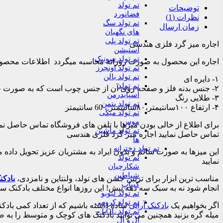
تم تولد
توضیحات
فضانورد
نظرات (1)
تم تولد سگ
زمان ارسال
های نگهبان
تم تولد پلی
اجاره میز گرد فلزی هندسی
استیشن
تم تولد سونیک
اجاره این محصول به صورت روزانه محاسبه میگردد اطلاعات محصو
تم تولد اونجرز
تم تولد بالن
۱- دایره ای
تم تولد
۲- جنس بدنه فلز و صفحه روی آن از جنس چوب است که به صورت جداگانه قرار میگیرد
اسپایدرمن
۳- طلایی رنگ
تم تولد بتمن
۴- ارتفاع ۱۰۰سانتیمتر،۸۰سانتیمتر ، 60 سانتیمتر
تم تولد میکی
موس
تم تولد ماشین
تماس حاصل نمایید اجاره میز گرد فلزی هندسی
ها
تم تولد دخترانه
این میزها به صورت سالم و بدون ایراد به مشتریان عزیز تحویل داده می
تم تولد
نمایید
شکارچیان
شیاطین
مناسب ترین ابزار برای تزیین جشن های تولد، ولنتاین و نامزدی،
بادکن
کیپاپ
انجام شود نه به سبک سه دهه پیش! این روزها انواع مختلف بادکنک 
تم تولد لبوبو
تم تولد کرومی
اگر بخواهیم یک
بادکنک آرایی
ساده داشته باشیم که از تعداد کمی بادکن
تم تولد LOL –
میله گره بزنید همچنین می توانید بادکنک های کوچک و متوسط را به 
ال و ال