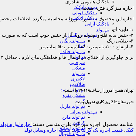
بادکنک هلیومی شادزی
دسته بادکنک
اجاره میز گرد فلزی هندسی
بادکنک فویلی
بادکنک لاتکسی
اجاره این محصول به صورت روزانه محاسبه میگردد اطلاعات محصو
بادکنک آرایی
۱- دایره ای
تم تولد
۲- جنس بدنه فلز و صفحه روی آن از جنس چوب است که به صورت جداگانه قرار میگیرد
تم تولد بزرگسال
۳- طلایی رنگ
تم تولد رنگین
کمان
۴- ارتفاع ۱۰۰سانتیمتر،۸۰سانتیمتر ، 60 سانتیمتر
تم تولد خالدار
برای جلوگیری از اختلال در ارسال ها و هماهنگی های لازم ، حداقل ۳ روز قبل از مراسم با فروشگاه جهت هماهنگی تماس حاصل نمایید شماره تماس:02128428428
تم تولد
سرخابی
مشکی
تم تولد
لاکچری
طلاکوب
تم تولد سفید
تهران همین امروز از ساعت ۱۱-۱۹ با اسنپ
مشکی نقره
کوب
شهرستان تا 2 روز کاری تحویل پست
تم تولد ماربل
تم تولد پسرانه
تم تولد ماین
کرافت
شناسه محصول:
اجاره میز گرد فلزی هندسی
دسته:
اجاره لوازم تولد
تم تولد استیچ
کیک
,
قیمت اجاره بک گراند تولد
,
قیمت اجاره وسایل تولد
تم تولد فوتبال