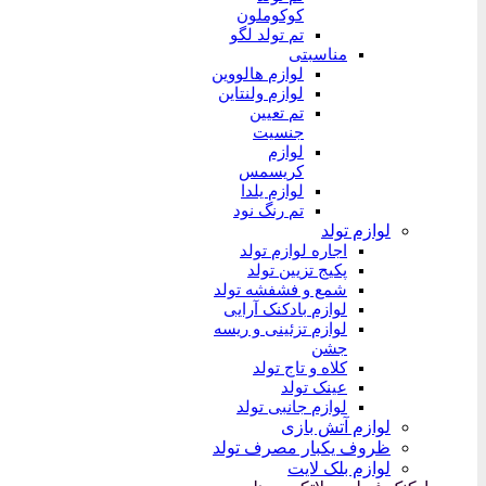
کوکوملون
تم تولد لگو
مناسبتی
لوازم هالووین
لوازم ولنتاین
تم تعیین
جنسیت
لوازم
کریسمس
لوازم یلدا
تم رنگ نود
لوازم تولد
اجاره لوازم تولد
پکیج تزیین تولد
شمع و فشفشه تولد
لوازم بادکنک آرایی
لوازم تزئینی و ریسه
جشن
کلاه و تاج تولد
عینک تولد
لوازم جانبی تولد
لوازم آتش بازی
ظروف یکبار مصرف تولد
لوازم بلک لایت