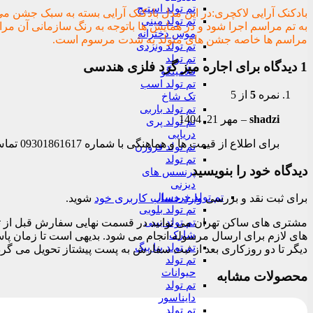
تم تولد استیچ
بادکنک آرایی لاکچری:در این مدل بادکنک آرایی بسته به سبک جشن می 
تم تولد مینی
به تم مراسم اجرا شود و در همایش ها باتوجه به رنگ سازمانی آن مراس
موس دخترانه
مراسم ها خاصه جشن های متولد به شدت مرسوم است.
تم تولد ونزدی
تم تولد
1 دیدگاه برای
اجاره میز گرد فلزی هندسی
فلامینگو
تم تولد اسب
نمره
5
از 5
تک شاخ
تم تولد باربی
shadzi
–
مهر 21, 1404
تم تولد پری
دریایی
برای اطلاع از قیمت ها و هماهنگی با شماره 09301861617 تماس بگیرید.
تم تولد فروزن
تم تولد
دیدگاه خود را بنویسید
پرنسس های
دیزنی
تم تولد خردسال
برای ثبت نقد و بررسی
وارد حساب کاربری خود
شوید.
تم تولد بلویی
تم تولد بیبی
شارک
تم تولد پپا پیگ
دیگر تا دو روزکاری بعد از ثبت سفارش به پست پیشتاز تحویل می گرد
تم تولد
حیوانات
محصولات مشابه
تم تولد
دایناسور
تم تولد