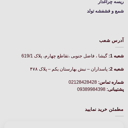
ریسه چراغدار
شمع و فشفشه تولد
آدرس شعب
شعبه 1:
گيشا ، فاضل جنوبی ،تقاطع چهارم، پلاک 619/1
شعبه 2:
پاسداران – نبش بهارستان یکم – پلاک ۴۷۸
شماره تماس:
02128428428
پشتیبانی:
09389984398
مطمئن خرید نمایید