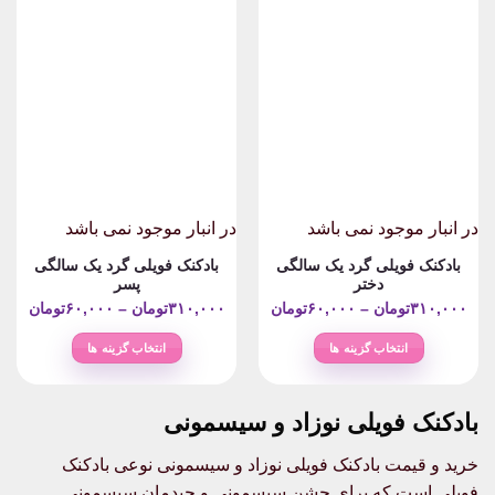
انواع
انواع
مختلفی
مختلفی
می
می
باشد.
باشد.
گزینه
گزینه
ها
ها
ممکن
ممکن
است
است
در
در
صفحه
صفحه
در انبار موجود نمی باشد
در انبار موجود نمی باشد
محصول
محصول
بادکنک فویلی گرد یک سالگی
بادکنک فویلی گرد یک سالگی
انتخاب
انتخاب
دختر
پسر
شوند
شوند
rice
Price
۳۱۰,۰۰۰
تومان
–
۶۰,۰۰۰
تومان
۳۱۰,۰۰۰
تومان
–
۶۰,۰۰۰
تومان
nge:
range:
انتخاب گزینه ها
انتخاب گزینه ها
۶۰,۰۰۰تومان
این
این
ough
through
محصول
محصول
۳۱۰,۰۰۰تومان
۳۱۰,۰۰۰
بادکنک فویلی نوزاد و سیسمونی
دارای
دارای
انواع
انواع
خرید و قیمت بادکنک فویلی نوزاد و سیسمونی نوعی بادکنک
مختلفی
مختلفی
می
می
فویلی است که برای جشن سیسمونی و چیدمان سیسمونی