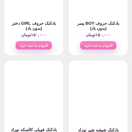
ممکن
است
است
در
در
صفحه
صفحه
محصول
بادکنک حروف BOY پسر
بادکنک حروف GIRL دختر
محصول
انتخاب
(بدون باد)
(بدون باد)
انتخاب
شوند
۱۵۰,۰۰۰
تومان
۱۵۰,۰۰۰
تومان
شوند
افزودن به سبد خرید
افزودن به سبد خرید
بادکنک فویلی کالسکه نوزاد
بادکنک شیشه شیر نوزاد