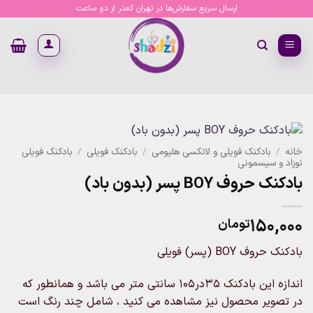
Ski
ارسال سریع سفارش‌ها در تهران کمتر از دو ساعت
t
conten
خانه
/
بادکنک فویلی و لاتکسی هلیومی
/
بادکنک فویلی
/
بادکنک فویلی
نوزاد و سیسمونی
بادکنک حروف BOY پسر (بدون باد)
۱۵۰,۰۰۰
تومان
بادکنک حروف BOY (پسر) فویلی
اندازه این بادکنک ۳۵در۱۰۵ سانتی متر می باشد و همانطور که
در تصویر محصول نیز مشاهده می کنید ، شامل چند رنگ است