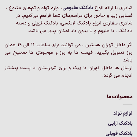
می
می
شادزی با ارائه انواع
بادکنک‌ هلیومی
، لوازم تولد و تم‌های متنوع ،
باشد.
باشد.
گزینه
گزینه
فضایی زیبا و خاص برای مراسم‌های شما فراهم می‌کنیم. در
ها
ها
شادزی سفارش انواع بادکنک لاتکسی، بادکنک فویلی و دسته
ممکن
ممکن
بادکنک ، با هلیوم و یا بدون باد امکان پذیر می باشد.
است
است
در
در
اگر داخل تهران هستین ، می توانید برای ساعات 11 الی 19 همان
صفحه
صفحه
روز تحویل بگیرید. قیمت ها به روز و موجودی ها صحیح می
محصول
محصول
انتخاب
انتخاب
باشد.
شوند
شوند
ارسال ها داخل تهران با پیک و برای شهرستان با پست پیشتاز
انجام می گردد.
محصولات ما
لوازم تولد
بادکنک آرایی
بادکنک فویلی