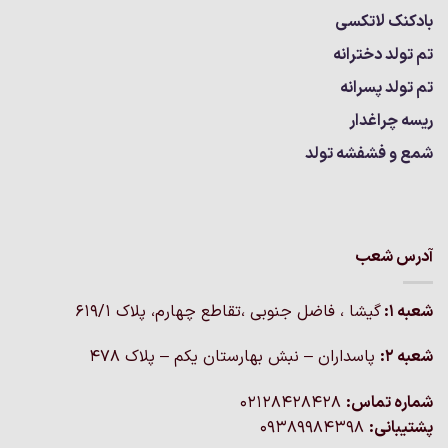
بادکنک لاتکسی
تم تولد دخترانه
تم تولد پسرانه
ریسه چراغدار
شمع و فشفشه تولد
آدرس شعب
شعبه 1:
گيشا ، فاضل جنوبی ،تقاطع چهارم، پلاک 619/1
شعبه 2:
پاسداران – نبش بهارستان یکم – پلاک ۴۷۸
شماره تماس:
02128428428
پشتیبانی:
09389984398