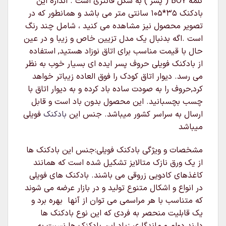
کلمه BOY ( پسر ) به شکل فانتزی است . اندازه این
بادکنک ۳۵*۱۰۵ سانتی متر می باشد و همانطور که در
تصویر محصول نیز مشاهده می کنید ، شامل چند رنگ
است .اگه بدنبال یک مدل تزیین خاص و زیبا و در عین
حال با قیمت مناسب برای اتاق نوزاد هستید, استفاده
از بادکنک فویلی حروف پسر ایده ای بسیار خوب به نظر
می رسد. دیوار اتاق کودک را فوق العاده زیباتر خواهد
کرد,حروف را به صودت ساده باد کرده و به دیوار اتاق با
چسب بچسبانید. این محصول بدون باد است و قابل
ارسال به سراسر کشور میباشد. جنس این
بادکنک
فویلی
میباشد
مشخصات و ویژگی بادکنک فویلی:جنس این بادکنک ها
از یک ورق نازک متالایز تشکیل شده است که همانند
کاغذهای کادویی زروقی می باشند. بادکنک های فویلی
در انواع و اشکال متنوع تولید و در بازار عرضه می شوند
که متناسب با هر مراسمی می توان از آنها بهره برد و
یک قابلیت منحصر به فردی که این نوع بادکنک ها
دارند دوام و ماندگاری زیاد این بادکنک ها نسبت به