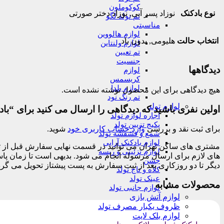
کوکوملون
نوع بادکنک
نوزاد پسر آبی, نوزاد دختر صورتی
تم تولد لگو
مناسبتی
لوازم هالووین
انتخاب حالت
هلیومی, بدون باد
لوازم ولنتاین
تم تعیین
جنسیت
دیدگاهها
لوازم
کریسمس
لوازم یلدا
هیچ دیدگاهی برای این محصول نوشته نشده است.
تم رنگ نود
لوازم تولد
اولین نفری باشید که دیدگاهی را ارسال می کنید برای “با
اجاره لوازم تولد
پکیج تزیین تولد
برای ثبت نقد و بررسی
وارد حساب کاربری خود
شوید.
شمع و فشفشه تولد
لوازم بادکنک آرایی
لوازم تزئینی و ریسه
جشن
دیگر تا دو روزکاری بعد از ثبت سفارش به پست پیشتاز تحویل می گرد
کلاه و تاج تولد
عینک تولد
محصولات مشابه
لوازم جانبی تولد
لوازم آتش بازی
ظروف یکبار مصرف تولد
لوازم بلک لایت