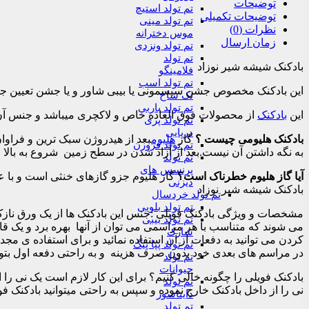
توضیحات
تم تولد استیچ
توضیحات تکمیلی
تم تولد مینی
نظرات (0)
موس دخترانه
زمان ارسال
تم تولد ونزدی
تم تولد
بادکنک شیشه شیر نوزاد
فلامینگو
تم تولد اسب
این بادکنک مخصوص جشن سیسمونی یا بیبی شاور و یا جشن تعیین جنسیت 
تک شاخ
تم تولد باربی
این
بادکنک
از محصولات فوق العاده خاص و لاکچری میباشد و جنس آ
تم تولد پری
دریایی
بادکنک هلیومی چیست ؟
گاز
هلیوم
بعد از هیدروژن سبک‌ ترین و فراوا
تم تولد فروزن
به نگه داشتن آن نیست.بعد از آزاد شدن در سطح زمین شروع به بالا ر
تم تولد
پرنسس های
آیا گاز هلیوم خطرناک است؟
گاز هلیوم جزو گازهای خنثی است و با عن
دیزنی
بادکنک شیشه شیر نوزاد
تم تولد خردسال
تم تولد بلویی
مشخصات و ویژگی بادکنک فویلی :جنس این بادکنک ها از یک ورق نازک م
تم تولد بیبی
می شوند که متناسب با هر مراسمی می توان از آنها بهره برد و یک قابل
شارک
کردن می توانید به دفعات از آن استفاده نمائید و برای استفاده ی مجدد
تم تولد پپا پیگ
در مراسم های بعدی خود بدون صرف هزینه و به راحتی دفعه اول بتوانی
تم تولد
حیوانات
بادکنک فویلی را چگونه خالی کنیم؟ برای این کار لازم است یک نی را 
تم تولد
نی را از داخل بادکنک خارج نموده و سپس به راحتی میتوانید بادکنک فو
دایناسور
تم تولد