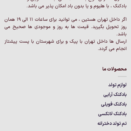
ممکن
ممکن
بادکنک ، با هلیوم و یا بدون باد امکان پذیر می باشد.
است
است
در
در
اگر داخل تهران هستین ، می توانید برای ساعات 11 الی 19 همان
صفحه
صفحه
روز تحویل بگیرید. قیمت ها به روز و موجودی ها صحیح می
محصول
محصول
انتخاب
انتخاب
باشد.
شوند
شوند
ارسال ها داخل تهران با پیک و برای شهرستان با پست پیشتاز
انجام می گردد.
محصولات ما
لوازم تولد
بادکنک آرایی
بادکنک فویلی
بادکنک لاتکسی
تم تولد دخترانه