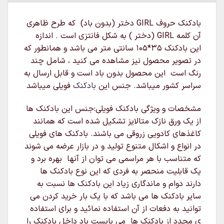
بادکنک حروف GIRL دختر (بدون باد) که طرح ظاهری
آن کلمه GIRL (دختر ) به شکل فانتزی است . اندازه
این بادکنک ۳۵*۱۰۵ سانتی متر می باشد و همانطور که
در تصویر محصول نیز مشاهده می کنید ، شامل چند
رنگ است این محصول بدون باد است و قابل ارسال به
سراسر کشور میباشد. جنس این
بادکنک
فویلی میباشد
مشخصات و ویژگی بادکنک فویلی:جنس این بادکنک ها
از یک ورق نازک متالایز تشکیل شده است که همانند
کاغذهای کادویی زروقی می باشند. بادکنک های فویلی
در انواع و اشکال متنوع تولید و در بازار عرضه می شوند
که متناسب با هر مراسمی می توان از آنها بهره برد و
یک قابلیت منحصر به فردی که این نوع بادکنک ها
دارند دوام و ماندگاری زیاد این بادکنک ها نسبت به
سایر بادکنک ها می باشد که با یک بار خرید کردن می
توانید به دفعات از آن استفاده نمائید و برای استفاده
ی مجدد از بادکنک ها می بایست باد داخل بادکنک را