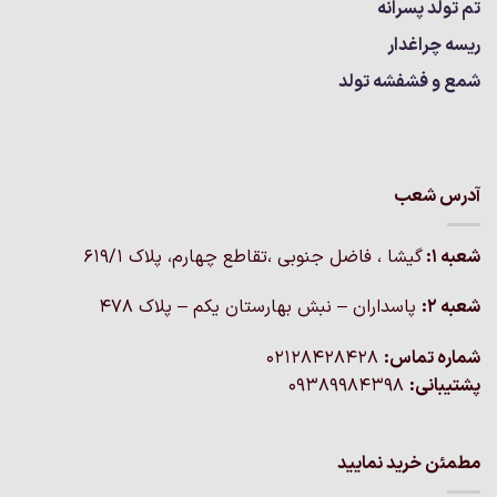
تم تولد پسرانه
ریسه چراغدار
شمع و فشفشه تولد
آدرس شعب
شعبه 1:
گيشا ، فاضل جنوبی ،تقاطع چهارم، پلاک 619/1
شعبه 2:
پاسداران – نبش بهارستان یکم – پلاک ۴۷۸
شماره تماس:
02128428428
پشتیبانی:
09389984398
مطمئن خرید نمایید