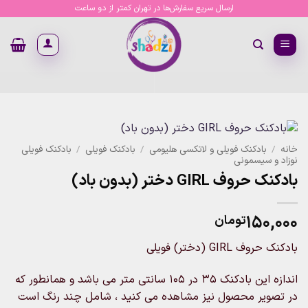
Ski
ارسال سریع سفارش‌ها در تهران کمتر از دو ساعت
t
conten
خانه
/
بادکنک فویلی و لاتکسی هلیومی
/
بادکنک فویلی
/
بادکنک فویلی
نوزاد و سیسمونی
بادکنک حروف GIRL دختر (بدون باد)
۱۵۰,۰۰۰
تومان
بادکنک حروف GIRL (دختر) فویلی
اندازه این بادکنک ۳۵ در ۱۰۵ سانتی متر می باشد و همانطور که
در تصویر محصول نیز مشاهده می کنید ، شامل چند رنگ است