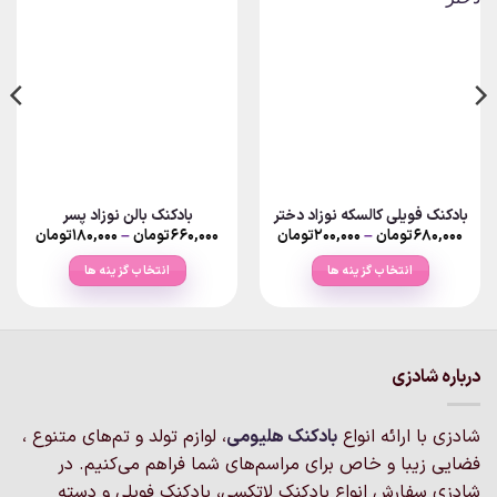
بادکنک فویلی کالسکه نوزاد دختر
بادکنک بالن نوزاد پسر
Price
Price
۶۸۰,۰۰۰
تومان
–
۲۰۰,۰۰۰
تومان
۶۶۰,۰۰۰
تومان
–
۱۸۰,۰۰۰
تومان
ange:
range:
۲۰۰,۰۰۰تومان
انتخاب گزینه ها
انتخاب گزینه ها
rough
through
۶۸۰,۰۰۰تومان
۶۶۰,۰۰۰تو
این
این
محصول
محصول
دارای
دارای
انواع
انواع
درباره شادزی
مختلفی
مختلفی
می
می
شادزی با ارائه انواع
بادکنک‌ هلیومی
، لوازم تولد و تم‌های متنوع ،
باشد.
باشد.
گزینه
گزینه
فضایی زیبا و خاص برای مراسم‌های شما فراهم می‌کنیم. در
ها
ها
شادزی سفارش انواع بادکنک لاتکسی، بادکنک فویلی و دسته