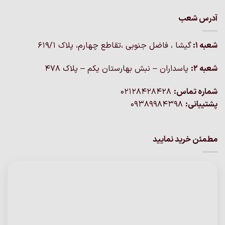
آدرس شعب
شعبه 1:
گيشا ، فاضل جنوبی ،تقاطع چهارم، پلاک 619/1
شعبه 2:
پاسداران – نبش بهارستان یکم – پلاک ۴۷۸
شماره تماس:
02128428428
پشتیبانی:
09389984398
مطمئن خرید نمایید