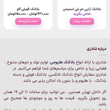
بادکنک آرایی تم پلی استیشن
بادکنک فویلی گاو
Price
تماس بگیرید
۶۳۰,۰۰۰
تومان
–
۱۵۰,۰۰۰
تومان
ange:
اطلاعات بیشتر
انتخاب گزینه ها
rough
۶۳۰,۰۰۰تو
این
محصول
دارای
انواع
مختلفی
درباره شادزی
می
باشد.
شادزی با ارائه انواع
بادکنک‌ هلیومی
، لوازم تولد و تم‌های متنوع ،
گزینه
فضایی زیبا و خاص برای مراسم‌های شما فراهم می‌کنیم. در
ها
ممکن
شادزی سفارش انواع بادکنک لاتکسی، بادکنک فویلی و دسته
است
بادکنک ، با هلیوم و یا بدون باد امکان پذیر می باشد.
در
صفحه
اگر داخل تهران هستین ، می توانید برای ساعات 11 الی 19 همان
محصول
روز تحویل بگیرید. قیمت ها به روز و موجودی ها صحیح می
انتخاب
باشد.
شوند