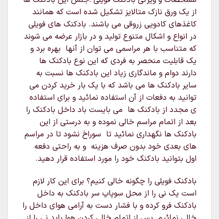
مشخصات و ویژگی بادکنک فویلی :جنس این بادکنک ها
از یک ورق نازک متالایز تشکیل شده است که همانند
کاغذهای کادویی زروقی می باشند. بادکنک های فویلی
در انواع و اشکال متنوع تولید و در بازار عرضه می شوند
که متناسب با هر مراسمی می توان از آنها بهره برد و
یک قابلیت منحصر به فردی که این نوع بادکنک ها
دارند دوام و ماندگاری زیاد این بادکنک ها نسبت به
سایر بادکنک ها می باشد که با یک بار خرید کردن می
توانید به دفعات از آن استفاده نمائید و برای استفاده
ی مجدد از بادکنک ها می بایست باد داخل بادکنک را
بعد از اتمام مراسم خالی نموده و به درستی از این
بادکنک ها نگهداری نمائید تا سوراخ نشود تا در مراسم
های بعدی خود بدون صرف هزینه و به راحتی دفعه
اول بتوانید بادکنک خود را مورد استفاده قرار دهید.
بادکنک فویلی را چگونه خالی کنیم؟ برای این کار لازم
است یک نی را از محل سوپاپ سر بادکنک به داخل
بادکنک فرو کرده و با فشار دست به آرامی هوای داخل را
خالی نمائیم. پس از اتمام خالی کردن هوا باید نی را از