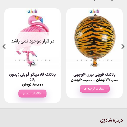
در انبار موجود نمی باشد
بادکنک فلامینگو فویلی (بدون
بادکنک فویلی ببری ۴وجهی
باد)
Price
۷۷۰,۰۰۰
تومان
–
۲۰۰,۰۰۰
تومان
range:
۱۸۰,۰۰۰
تومان
۲۰۰,۰۰۰تومان
انتخاب گزینه ها
through
اطلاعات بیشتر
۷۷۰,۰۰۰تومان
این
محصول
دارای
انواع
مختلفی
درباره شادزی
می