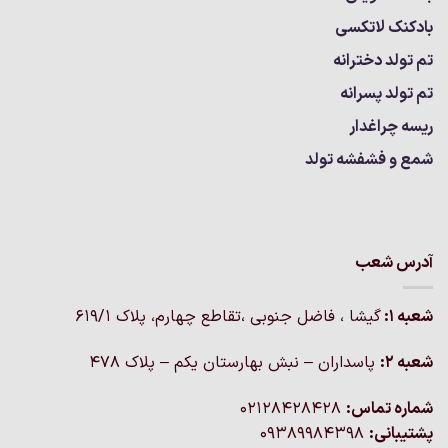
بادکنک لاتکسی
تم تولد دخترانه
تم تولد پسرانه
ریسه چراغدار
شمع و فشفشه تولد
آدرس شعب
شعبه 1:
گيشا ، فاضل جنوبی ،تقاطع چهارم، پلاک 619/1
شعبه 2:
پاسداران – نبش بهارستان یکم – پلاک ۴۷۸
شماره تماس:
02128428428
پشتیبانی:
09389984398