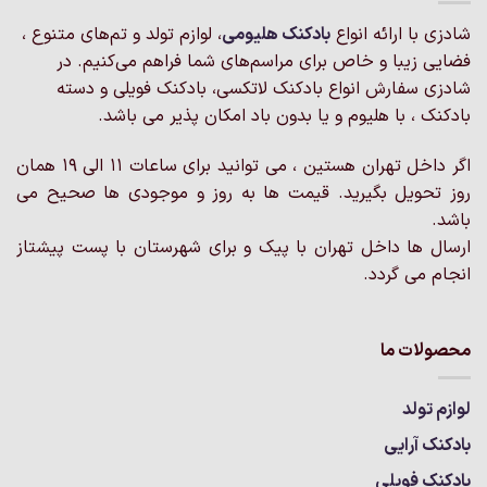
باشد.
شادزی با ارائه انواع
بادکنک‌ هلیومی
، لوازم تولد و تم‌های متنوع ،
گزینه
فضایی زیبا و خاص برای مراسم‌های شما فراهم می‌کنیم. در
ها
ممکن
شادزی سفارش انواع بادکنک لاتکسی، بادکنک فویلی و دسته
است
بادکنک ، با هلیوم و یا بدون باد امکان پذیر می باشد.
در
صفحه
اگر داخل تهران هستین ، می توانید برای ساعات 11 الی 19 همان
محصول
روز تحویل بگیرید. قیمت ها به روز و موجودی ها صحیح می
انتخاب
باشد.
شوند
ارسال ها داخل تهران با پیک و برای شهرستان با پست پیشتاز
انجام می گردد.
محصولات ما
لوازم تولد
بادکنک آرایی
بادکنک فویلی