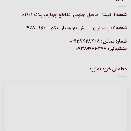
شعبه 1:
گيشا ، فاضل جنوبی ،تقاطع چهارم، پلاک 619/1
شعبه 2:
پاسداران – نبش بهارستان یکم – پلاک ۴۷۸
شماره تماس:
02128428428
پشتیبانی:
09389984398
مطمئن خرید نمایید