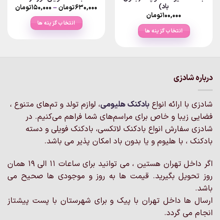
باد)
Price
۶۳۰,۰۰۰
تومان
–
۱۵۰,۰۰۰
تومان
ange:
۱۰۰,۰۰۰
تومان
انتخاب گزینه ها
rough
انتخاب گزینه ها
۶۳۰,۰۰۰تو
این
این
محصول
محصول
دارای
دارای
انواع
انواع
مختلفی
درباره شادزی
مختلفی
می
می
باشد.
شادزی با ارائه انواع
بادکنک‌ هلیومی
، لوازم تولد و تم‌های متنوع ،
باشد.
گزینه
گزینه
فضایی زیبا و خاص برای مراسم‌های شما فراهم می‌کنیم. در
ها
ها
ممکن
شادزی سفارش انواع بادکنک لاتکسی، بادکنک فویلی و دسته
ممکن
است
بادکنک ، با هلیوم و یا بدون باد امکان پذیر می باشد.
است
در
در
صفحه
اگر داخل تهران هستین ، می توانید برای ساعات 11 الی 19 همان
صفحه
محصول
روز تحویل بگیرید. قیمت ها به روز و موجودی ها صحیح می
محصول
انتخاب
انتخاب
باشد.
شوند
شوند
ارسال ها داخل تهران با پیک و برای شهرستان با پست پیشتاز
انجام می گردد.