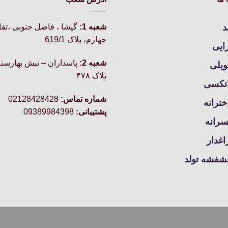
مختلفی
مختلفی
می
می
د
شعبه 1:
گيشا ، فاضل جنوبی ،تق
باشد.
باشد.
چهارم، پلاک 619/1
گزینه
گزینه
رایی
ها
ها
شعبه 2:
پاسداران – نبش بهارستا
ویلی
ممکن
ممکن
پلاک ۴۷۸
است
است
اتکسی
در
در
شماره تماس:
02128428428
خترانه
صفحه
صفحه
پشتیبانی:
09389984398
محصول
محصول
سرانه
انتخاب
انتخاب
شوند
شوند
غدار
شفشه تولد