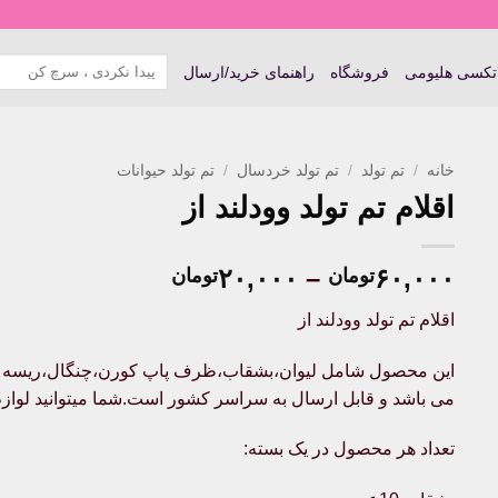
جستجو
اتکسی هلیومی
فروشگاه
راهنمای خرید/ارسال
برای:
خانه
/
تم تولد
/
تم تولد خردسال
/
تم تولد حیوانات
اقلام تم تولد وودلند از
Price
۲۰,۰۰۰
–
۶۰,۰۰۰
تومان
تومان
range:
اقلام تم تولد وودلند از
۲۰,۰۰۰تومان
through
این محصول شامل لیوان،بشقاب،ظرف پاپ کورن،چنگال،ریسه و ک
۶۰,۰۰۰تومان
می باشد و قابل ارسال به سراسر کشور است.شما میتوانید لوازم مو
تعداد هر محصول در یک بسته: