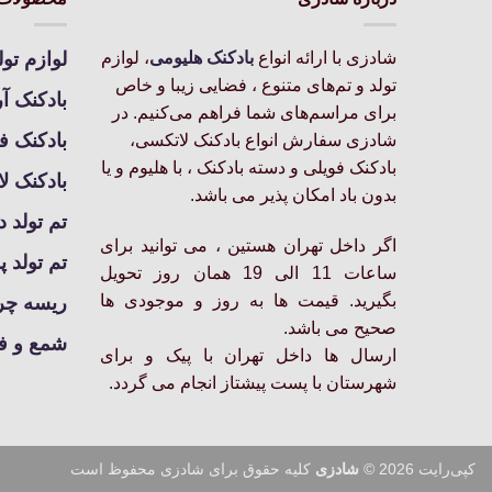
مختلفی
مختلفی
می
می
شادزی با ارائه انواع
بادکنک‌ هلیومی
، لوازم
لوازم تول
باشد.
باشد.
تولد و تم‌های متنوع ، فضایی زیبا و خاص
گزینه
گزینه
بادکنک آ
برای مراسم‌های شما فراهم می‌کنیم. در
ها
ها
بادکنک ف
شادزی سفارش انواع بادکنک لاتکسی،
ممکن
ممکن
بادکنک فویلی و دسته بادکنک ، با هلیوم و یا
است
است
بادکنک ل
بدون باد امکان پذیر می باشد.
در
در
تم تولد د
صفحه
صفحه
اگر داخل تهران هستین ، می توانید برای
محصول
محصول
تم تولد پ
انتخاب
انتخاب
ساعات 11 الی 19 همان روز تحویل
شوند
شوند
بگیرید. قیمت ها به روز و موجودی ها
ریسه چرا
صحیح می باشد.
شمع و ف
ارسال ها داخل تهران با پیک و برای
شهرستان با پست پیشتاز انجام می گردد.
کپی‌رایت 2026 ©
شادزی
کلیه حقوق برای شادزی محفوظ است