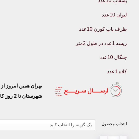
بشقاب 10عدد
لیوان 10عدد
ظرف پاپ کورن 10عدد
ریسه 1عدد در طول 2متر
چنگال 10عدد
کلاه 1عدد
تهران همین امروز از ساعت ۱۱-
شهرستان تا 2 روز کاری تحویل پست
انتخاب محصول
اقلام تم تولد وودلند از عدد