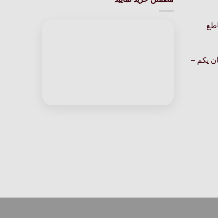
مختلفی
مختلفی
می
می
اطع
باشد.
باشد.
گزینه
گزینه
ها
ها
ن یکم –
ممکن
ممکن
است
است
در
در
صفحه
صفحه
محصول
محصول
انتخاب
انتخاب
شوند
شوند