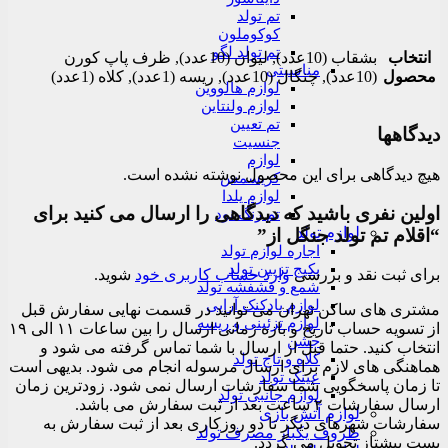
تم تولد
کوکوملون
تم تولد لگو
انتخاب
بشقاب (10عدد), لیوان (10عدد), ظرف پاپ کورن
مناسبتی
محصول
(10عدد), چنگال (10عدد), ریسه (1عدد), کلاه (1عدد)
لوازم هالووین
لوازم ولنتاین
تم تعیین
دیدگاهها
جنسیت
لوازم
هیچ دیدگاهی برای این محصول نوشته نشده است.
کریسمس
لوازم یلدا
اولین نفری باشید که دیدگاهی را ارسال می کنید برای
تم رنگ نود
لوازم تولد
“اقلام تم تولد جنگل از”
اجاره لوازم تولد
پکیج تزیین تولد
برای ثبت نقد و بررسی
وارد حساب کاربری خود
شوید.
شمع و فشفشه تولد
لوازم بادکنک آرایی
مشتری های ساکن تهران می توانید در قسمت نهایی سفارش قبل
لوازم تزئینی و ریسه
از تسویه حساب تاریخ و بازه زمانی ارسال را بین ساعات ۱۱ الی ۱۹
جشن
انتخاب کنید. حتما قبل از ارسال با شما تماس گرفته می شود و
کلاه و تاج تولد
هماهنگی های لازم برای ارسال مرسوله انجام می شود. بدیهی است
عینک تولد
تا زمان پاسخگویی شما سفارشات ارسال نمی شود. زودترین زمان
لوازم جانبی تولد
ارسال سفارشات ۲ ساعت بعد از ثبت سفارش می باشد.
لوازم آتش بازی
سفارشات شهرهای دیگر تا دو روزکاری بعد از ثبت سفارش به
ظروف یکبار مصرف تولد
پست پیشتاز تحویل می گردد.