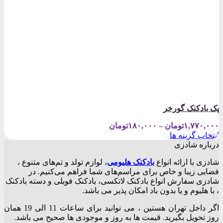
پک بادکنک گورخر
Price
۱,۷۷۰,۰۰۰
تومان
–
۱۸۰,۰۰۰
تومان
range:
انتخاب گزینه ها
۱۸۰,۰۰۰تومان
این
درباره شادزی
through
محصول
۱,۷۷۰,۰۰۰تومان
شادزی با ارائه انواع
بادکنک‌ هلیومی
، لوازم تولد و تم‌های متنوع ،
دارای
فضایی زیبا و خاص برای مراسم‌های شما فراهم می‌کنیم. در
انواع
شادزی سفارش انواع بادکنک لاتکسی، بادکنک فویلی و دسته بادکنک
مختلفی
، با هلیوم و یا بدون باد امکان پذیر می باشد.
می
باشد.
اگر داخل تهران هستین ، می توانید برای ساعات 11 الی 19 همان
گزینه
روز تحویل بگیرید. قیمت ها به روز و موجودی ها صحیح می باشد.
ها