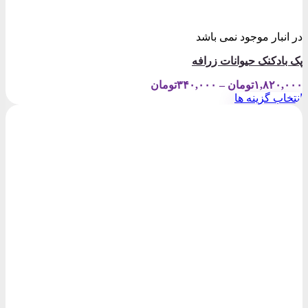
در انبار موجود نمی باشد
پک بادکنک حیوانات زرافه
Price
۱,۸۲۰,۰۰۰
تومان
–
۳۴۰,۰۰۰
تومان
range:
انتخاب گزینه ها
۳۴۰,۰۰۰تومان
این
through
محصول
۱,۸۲۰,۰۰۰تومان
دارای
انواع
مختلفی
می
باشد.
گزینه
ها
ممکن
است
در
صفحه
محصول
انتخاب
شوند