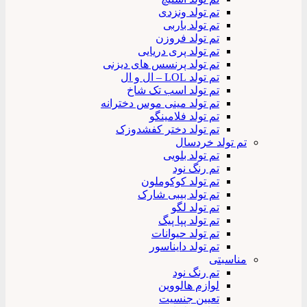
تم تولد ونزدی
تم تولد باربی
تم تولد فروزن
تم تولد پری دریایی
تم تولد پرنسس های دیزنی
تم تولد LOL – ال و ال
تم تولد اسب تک شاخ
تم تولد مینی موس دخترانه
تم تولد فلامینگو
تم تولد دختر کفشدوزک
تم تولد خردسال
تم تولد بلویی
تم رنگ نود
تم تولد کوکوملون
تم تولد بیبی شارک
تم تولد لگو
تم تولد پپا پیگ
تم تولد حیوانات
تم تولد دایناسور
مناسبتی
تم رنگ نود
لوازم هالووین
تعیین جنسیت