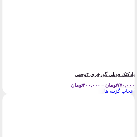
بادکنک فویلی گورخری ۴وجهی
Price
۷۷۰,۰۰۰
تومان
–
۲۰۰,۰۰۰
تومان
range:
انتخاب گزینه ها
۲۰۰,۰۰۰تومان
این
through
محصول
۷۷۰,۰۰۰تومان
دارای
انواع
مختلفی
می
باشد.