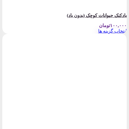
بادکنک حیوانات کوچک (بدون باد)
۱۰۰,۰۰۰
تومان
انتخاب گزینه ها
این
محصول
دارای
انواع
مختلفی
می
باشد.
گزینه
ها
ممکن
است
در
صفحه
محصول
انتخاب
شوند