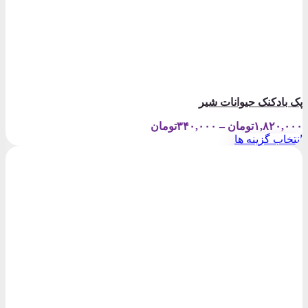
پک بادکنک حیوانات شیر
Price
۱,۸۲۰,۰۰۰
تومان
–
۳۴۰,۰۰۰
تومان
range:
انتخاب گزینه ها
۳۴۰,۰۰۰تومان
این
through
محصول
۱,۸۲۰,۰۰۰تومان
دارای
انواع
مختلفی
می
باشد.
گزینه
ها
ممکن
است
در