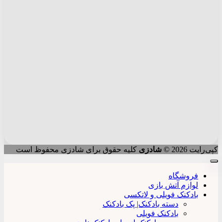
کپی‌رایت 2026 ©
شادزی
کلیه حقوق برای شادزی محفوظ است
فروشگاه
لوازم آتش بازی
بادکنک فویلی و لاتکسی
دسته بادکنک| پک بادکنک
بادکنک فویلی