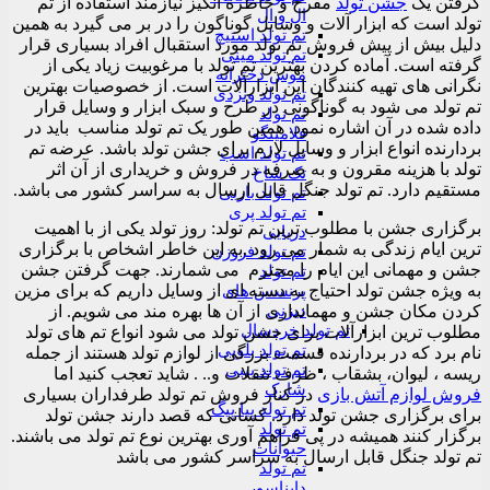
گرفتن یک
جشن تولد
مفرح و خاطره انگیز نیازمند استفاده از تم
ال و ال
تولد است که ابزار آلات و وسایل گوناگون را در بر می گیرد به همین
تم تولد استیچ
دلیل بیش از پیش فروش تم تولد مورد استقبال افراد بسیاری قرار
تم تولد مینی
گرفته است. آماده کردن بهترین تم تولد با مرغوبیت زیاد یکی از
موس دخترانه
نگرانی های تهیه کنندگان این ابزارآلات است. از خصوصیات بهترین
تم تولد ونزدی
تم تولد می شود به گوناگونی در طرح و سبک ابزار و وسایل قرار
تم تولد
داده شده در آن اشاره نمود. همین طور یک تم تولد مناسب باید در
فلامینگو
بردارنده انواع ابزار و وسایل لازم برای جشن تولد باشد. عرضه تم
تم تولد اسب
تولد با هزینه مقرون و به صرفه در فروش و خریداری از آن اثر
تک شاخ
مستقیم دارد. تم تولد جنگل قابل ارسال به سراسر کشور می باشد.
تم تولد باربی
تم تولد پری
برگزاری جشن با مطلوب ترین تم تولد: روز تولد یکی از با اهمیت
دریایی
ترین ایام زندگی به شمار می رود .به این خاطر اشخاص با برگزاری
تم تولد فروزن
جشن و مهمانی این ایام را محترم می شمارند. جهت گرفتن جشن
تم تولد
به ویژه جشن تولد احتیاج به دسته ای از وسایل داریم که برای مزین
پرنسس های
دیزنی
کردن مکان جشن و مهمانداری از آن ها بهره مند می شویم. از
تم تولد خردسال
مطلوب ترین ابزارآلات برای جشن تولد می شود انواع تم های تولد
تم تولد بلویی
نام برد که در بردارنده قسمت بزرگی از لوازم تولد هستند از جمله
تم تولد بیبی
ریسه ، لیوان، بشقاب ، ظرف تنقلات و.. . شاید تعجب کنید اما
شارک
فروش لوازم آتش بازی
در کنار فروش تم تولد طرفداران بسیاری
تم تولد پپا پیگ
برای برگزاری جشن تولد دارد. کسانی که قصد دارند جشن تولد
تم تولد
برگزار کنند همیشه در پی فراهم آوری بهترین نوع تم تولد می باشند.
حیوانات
تم تولد جنگل قابل ارسال به سراسر کشور می باشد
تم تولد
دایناسور