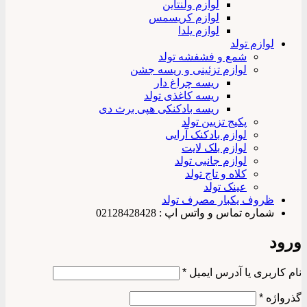
لوازم ولنتاین
لوازم کریسمس
لوازم یلدا
لوازم تولد
شمع و فشفشه تولد
لوازم تزئینی و ریسه جشن
ریسه چراغ دار
ریسه کاغذی تولد
ریسه بادکنکی هپی برث دی
پکیج تزیین تولد
لوازم بادکنک آرایی
لوازم بلک لایت
لوازم جانبی تولد
کلاه و تاج تولد
عینک تولد
ظروف یکبار مصرف تولد
شماره تماس و واتس اپ : 02128428428
ورود
الزامی
نام کاربری یا آدرس ایمیل
*
الزامی
گذرواژه
*