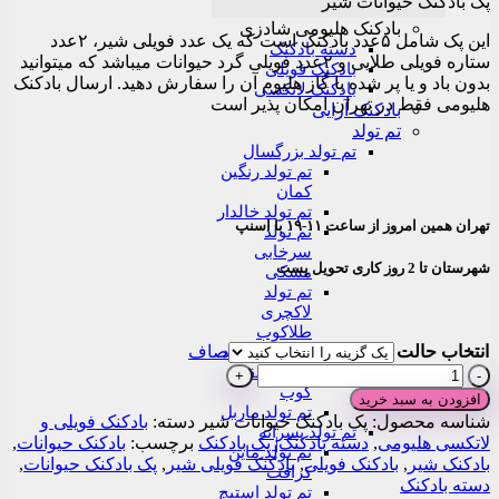
پک بادکنک حیوانات شیر
۳۴۰,۰۰۰تومان
through
بادکنک هلیومی شادزی
این پک شامل ۵عدد بادکنک است که یک عدد فویلی شیر، ۲عدد
۱,۸۲۰,۰۰۰تومان
دسته بادکنک
ستاره فویلی طلایی و ۲عدد فویلی گرد حیوانات میباشد که میتوانید
بادکنک فویلی
بدون باد و یا پر شده با گاز هلیوم آن را سفارش دهید. ارسال بادکنک
بادکنک لاتکسی
هلیومی فقط در تهران امکان پذیر است
بادکنک آرایی
تم تولد
تم تولد بزرگسال
تم تولد رنگین
کمان
تم تولد خالدار
تهران همین امروز از ساعت ۱۱-۱۹ با اسنپ
تم تولد
سرخابی
شهرستان تا 2 روز کاری تحویل پست
مشکی
تم تولد
لاکچری
طلاکوب
انتخاب حالت
صاف
تم تولد سفید
مشکی نقره
پک
کوب
بادکنک
افزودن به سبد خرید
تم تولد ماربل
حیوانات
شناسه محصول:
پک بادکنک حیوانات شیر
دسته:
بادکنک فویلی و
تم تولد پسرانه
شیر
لاتکسی هلیومی
,
دسته بادکنک| پک بادکنک
برچسب:
بادکنک حیوانات
,
تم تولد ماین
عدد
بادکنک شیر
,
بادکنک فویلی
,
بادکنک فویلی شیر
,
پک بادکنک حیوانات
,
کرافت
دسته بادکنک
تم تولد استیچ