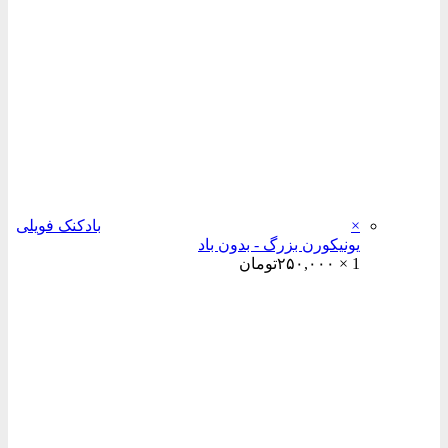
می
باشد.
گزینه
ها
ممکن
است
در
صفحه
محصول
انتخاب
شوند
×
بادکنک فویلی
یونیکورن بزرگ - بدون باد
1 ×
۲۵۰,۰۰۰
تومان