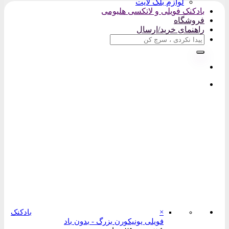
لوازم بلک لایت
بادکنک فویلی و لاتکسی هلیومی
فروشگاه
راهنمای خرید/ارسال
جستجو
برای:
×
بادکنک
فویلی یونیکورن بزرگ - بدون باد