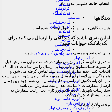
انتخاب حالت
هلیومی, بدون باد
تم تولد
کوکوملون
تم تولد لگو
مناسبتی
دیدگاهها
لوازم هالووین
لوازم ولنتاین
هیچ دیدگاهی برای این محصول نوشته نشده است.
تم تعیین
جنسیت
اولین نفری باشید که دیدگاهی را ارسال می کنید برای
لوازم
“پک بادکنک حیوانات شیر”
کریسمس
لوازم یلدا
برای ثبت نقد و بررسی
وارد حساب کاربری خود
شوید.
تم رنگ نود
لوازم تولد
مشتری های ساکن تهران می توانید در قسمت نهایی سفارش قبل
اجاره لوازم تولد
از تسویه حساب تاریخ و بازه زمانی ارسال را بین ساعات ۱۱ الی ۱۹
پکیج تزیین تولد
انتخاب کنید. حتما قبل از ارسال با شما تماس گرفته می شود و
شمع و فشفشه تولد
هماهنگی های لازم برای ارسال مرسوله انجام می شود. بدیهی است
لوازم بادکنک آرایی
لوازم تزئینی و ریسه
تا زمان پاسخگویی شما سفارشات ارسال نمی شود. زودترین زمان
جشن
ارسال سفارشات ۲ ساعت بعد از ثبت سفارش می باشد.
کلاه و تاج تولد
سفارشات شهرهای دیگر تا دو روزکاری بعد از ثبت سفارش به
عینک تولد
پست پیشتاز تحویل می گردد.
لوازم جانبی تولد
لوازم آتش بازی
محصولات مشابه
ظروف یکبار مصرف تولد