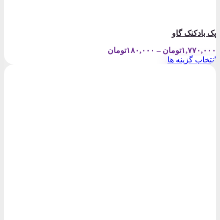
پک بادکنک گاو
Price
۱,۷۷۰,۰۰۰
تومان
–
۱۸۰,۰۰۰
تومان
range:
انتخاب گزینه ها
۱۸۰,۰۰۰تومان
این
through
محصول
۱,۷۷۰,۰۰۰تومان
دارای
انواع
مختلفی
می
باشد.
گزینه
ها
ممکن
است
در
صفحه
محصول
انتخاب
شوند