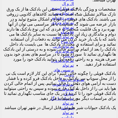
ال و ال
تم تولد استیچ
مشخصات و ویژگی بادکنک فویلی :جنس این بادکنک ها از یک ورق
تم تولد مینی
نازک متالایز تشکیل شده است که همانند کاغذهای کادویی زروقی
موس دخترانه
می باشند. بادکنک های فویلی در انواع و اشکال متنوع تولید و در
تم تولد ونزدی
بازار عرضه می شوند که متناسب با هر مراسمی می توان از آنها
تم تولد
بهره برد و یک قابلیت منحصر به فردی که این نوع بادکنک ها دارند
فلامینگو
دوام و ماندگاری زیاد این بادکنک ها نسبت به سایر بادکنک ها می
تم تولد اسب
باشد که با یک بار خرید کردن می توانید به دفعات از آن استفاده
تک شاخ
نمائید و برای استفاده ی مجدد از بادکنک ها می بایست باد داخل
تم تولد باربی
بادکنک را بعد از اتمام مراسم خالی نموده و به درستی از این بادکنک
تم تولد پری
ها نگهداری نمائید تا سوراخ نشود تا در مراسم های بعدی خود بدون
دریایی
صرف هزینه و به راحتی دفعه اول بتوانید بادکنک خود را مورد
تم تولد فروزن
استفاده قرار دهید.
تم تولد
پرنسس های
بادکنک فویلی را چگونه خالی کنیم؟ برای این کار لازم است یک نی
دیزنی
را از محل سوپاپ سر بادکنک به داخل بادکنک فرو کرده و با فشار
تم تولد خردسال
دست به آرامی هوای داخل را خالی نمائیم. پس از اتمام خالی کردن
تم تولد بلویی
هوا باید نی را از داخل بادکنک خارج نموده و سپس به راحتی میتوانید
تم تولد بیبی
بادکنک فویلی خود را تا کرده و در یک جای مناسب نگهداری نمائید تا
شارک
برای مراسمات دیگر مورد استفاده قرار دهید.
تم تولد پپا پیگ
تم تولد
پک بادکنک حیوانات شیر هلیومی قابل ارسال در شهر تهران میباشد
حیوانات
تم تولد
دایناسور