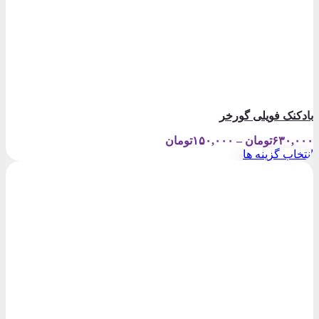
بادکنک فویلی گورخر
Price
۶۳۰,۰۰۰
تومان
–
۱۵۰,۰۰۰
تومان
range:
انتخاب گزینه ها
۱۵۰,۰۰۰تومان
این
through
محصول
۶۳۰,۰۰۰تومان
دارای
انواع
مختلفی
می
باشد.
گزینه
ها
ممکن
است
در