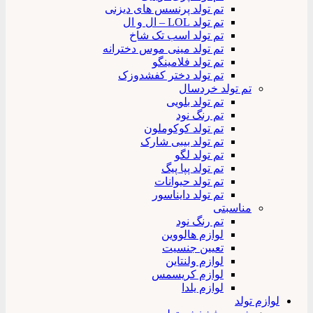
تم تولد پرنسس های دیزنی
تم تولد LOL – ال و ال
تم تولد اسب تک شاخ
تم تولد مینی موس دخترانه
تم تولد فلامینگو
تم تولد دختر کفشدوزک
تم تولد خردسال
تم تولد بلویی
تم رنگ نود
تم تولد کوکوملون
تم تولد بیبی شارک
تم تولد لگو
تم تولد پپا پیگ
تم تولد حیوانات
تم تولد دایناسور
مناسبتی
تم رنگ نود
لوازم هالووین
تعیین جنسیت
لوازم ولنتاین
لوازم کریسمس
لوازم یلدا
لوازم تولد