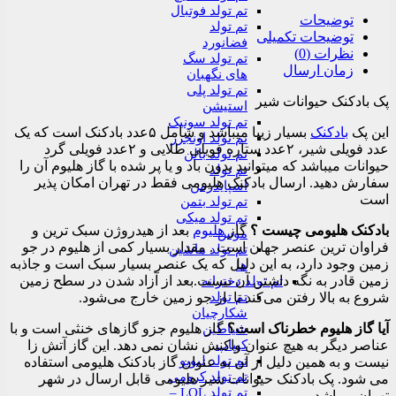
تم تولد فوتبال
توضیحات
تم تولد
توضیحات تکمیلی
فضانورد
نظرات (0)
تم تولد سگ
زمان ارسال
های نگهبان
تم تولد پلی
پک بادکنک حیوانات شیر
استیشن
تم تولد سونیک
این پک
بادکنک
بسیار زیبا میباشد و شامل ۵عدد بادکنک است که یک
تم تولد اونجرز
عدد فویلی شیر، ۲عدد ستاره فویلی طلایی و ۲عدد فویلی گرد
تم تولد بالن
حیوانات میباشد که میتوانید بدون باد و یا پر شده با گاز هلیوم آن را
تم تولد
سفارش دهید. ارسال بادکنک هلیومی فقط در تهران امکان پذیر
اسپایدرمن
است
تم تولد بتمن
تم تولد میکی
بادکنک هلیومی چیست ؟
گاز
هلیوم
بعد از هیدروژن سبک‌ ترین و
موس
فراوان‌ ترین عنصر جهان است . مقدار بسیار کمی از هلیوم در جو
تم تولد ماشین
زمین وجود دارد، به این دلیل که یک عنصر بسیار سبک است و جاذبه
ها
زمین قادر به نگه داشتن آن نیست.بعد از آزاد شدن در سطح زمین
تم تولد دخترانه
تم تولد
شروع به بالا رفتن می‌کند تا از جو زمین خارج می‌شود.
شکارچیان
آیا گاز هلیوم خطرناک است؟
گاز هلیوم جزو گازهای خنثی است و با
شیاطین
کیپاپ
عناصر دیگر به هیچ عنوان واکنش نشان نمی دهد. این گاز آتش زا
تم تولد لبوبو
نیست و به همین دلیل از آن به عنوان گاز بادکنک هلیومی استفاده
تم تولد کرومی
می شود. پک بادکنک حیوانات شیر هلیومی قابل ارسال در شهر
تم تولد LOL –
تهران میباشد.