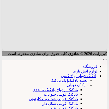
کپی‌رایت 2026 ©
شادزی
کلیه حقوق برای شادزی محفوظ است
فروشگاه
لوازم آتش بازی
بادکنک فویلی و لاتکسی
دسته بادکنک| پک بادکنک
بادکنک فویلی
بادکنک ازدواج-بادکنک نامزدی
بادکنک فویلی حیوانات
بادکنک فویلی شخصیت کارتونی
بادکنک فویلی شکل دار
بادکنک فویلی عدد