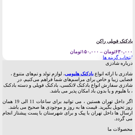
بادکنک فویلی راکن
Price
۶۳۰,۰۰۰
تومان
–
۱۵۰,۰۰۰
تومان
range:
انتخاب گزینه ها
۱۵۰,۰۰۰تومان
این
درباره شادزی
through
محصول
۶۳۰,۰۰۰تومان
شادزی با ارائه انواع
بادکنک‌ هلیومی
، لوازم تولد و تم‌های متنوع ،
دارای
فضایی زیبا و خاص برای مراسم‌های شما فراهم می‌کنیم. در
انواع
شادزی سفارش انواع بادکنک لاتکسی، بادکنک فویلی و دسته بادکنک
مختلفی
، با هلیوم و یا بدون باد امکان پذیر می باشد.
می
باشد.
اگر داخل تهران هستین ، می توانید برای ساعات 11 الی 19 همان
گزینه
روز تحویل بگیرید. قیمت ها به روز و موجودی ها صحیح می باشد.
ها
ارسال ها داخل تهران با پیک و برای شهرستان با پست پیشتاز انجام
ممکن
می گردد.
است
در
محصولات ما
صفحه