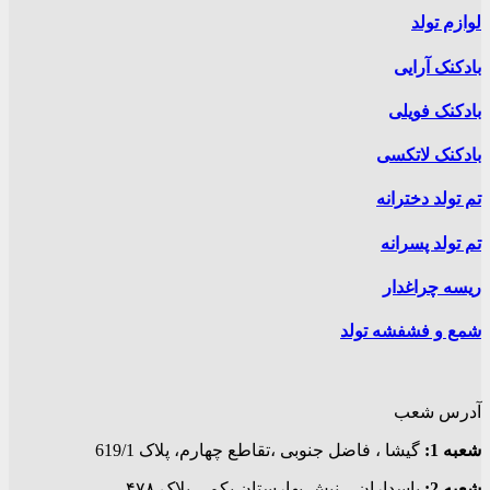
محصول
لوازم تولد
انتخاب
شوند
بادکنک آرایی
بادکنک فویلی
بادکنک لاتکسی
تم تولد دخترانه
تم تولد پسرانه
ریسه چراغدار
شمع و فشفشه تولد
آدرس شعب
شعبه 1:
گيشا ، فاضل جنوبی ،تقاطع چهارم، پلاک 619/1
شعبه 2:
پاسداران – نبش بهارستان یکم – پلاک ۴۷۸