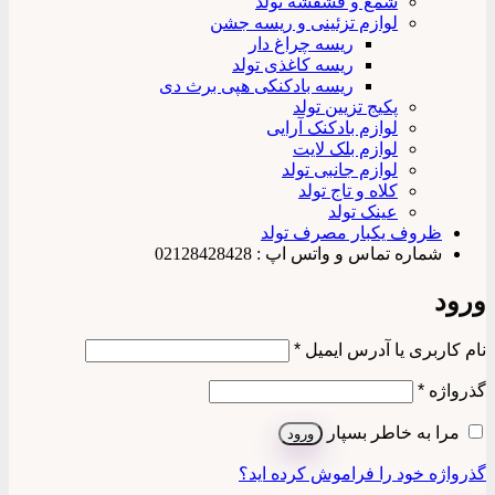
شمع و فشفشه تولد
لوازم تزئینی و ریسه جشن
ریسه چراغ دار
ریسه کاغذی تولد
ریسه بادکنکی هپی برث دی
پکیج تزیین تولد
لوازم بادکنک آرایی
لوازم بلک لایت
لوازم جانبی تولد
کلاه و تاج تولد
عینک تولد
ظروف یکبار مصرف تولد
شماره تماس و واتس اپ : 02128428428
ورود
الزامی
نام کاربری یا آدرس ایمیل
*
الزامی
گذرواژه
*
مرا به خاطر بسپار
ورود
گذرواژه خود را فراموش کرده اید؟