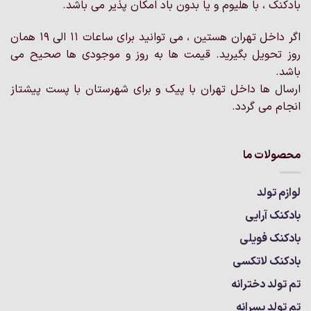
بادکنک ، با هلیوم و یا بدون باد امکان پذیر می باشد.
است
در
در
صفحه
اگر داخل تهران هستین ، می توانید برای ساعات 11 الی 19 همان
صفحه
محصول
روز تحویل بگیرید. قیمت ها به روز و موجودی ها صحیح می
محصول
انتخاب
انتخاب
باشد.
شوند
شوند
ارسال ها داخل تهران با پیک و برای شهرستان با پست پیشتاز
انجام می گردد.
محصولات ما
لوازم تولد
بادکنک آرایی
بادکنک فویلی
بادکنک لاتکسی
تم تولد دخترانه
تم تولد پسرانه