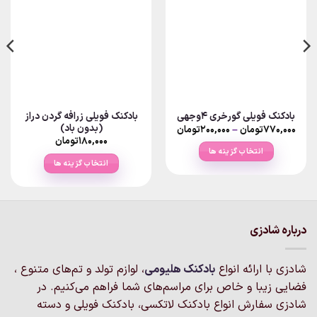
بادکنک فویلی زرافه گردن دراز
بادکنک فویلی گورخری ۴وجهی
(بدون باد)
Price
۷۷۰,۰۰۰
تومان
–
۲۰۰,۰۰۰
تومان
range:
۱۸۰,۰۰۰
تومان
۲۰۰,۰۰۰تومان
انتخاب گزینه ها
through
انتخاب گزینه ها
۷۷۰,۰۰۰تومان
این
این
محصول
محصول
دارای
دارای
انواع
انواع
مختلفی
درباره شادزی
مختلفی
می
می
باشد.
شادزی با ارائه انواع
بادکنک‌ هلیومی
، لوازم تولد و تم‌های متنوع ،
باشد.
گزینه
گزینه
فضایی زیبا و خاص برای مراسم‌های شما فراهم می‌کنیم. در
ها
ها
ممکن
شادزی سفارش انواع بادکنک لاتکسی، بادکنک فویلی و دسته
ممکن
است