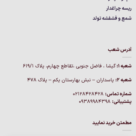
ریسه چراغدار
شمع و فشفشه تولد
آدرس شعب
شعبه 1:
گيشا ، فاضل جنوبی ،تقاطع چهارم، پلاک 619/1
شعبه 2:
پاسداران – نبش بهارستان یکم – پلاک ۴۷۸
شماره تماس:
02128428428
پشتیبانی:
09389984398
مطمئن خرید نمایید