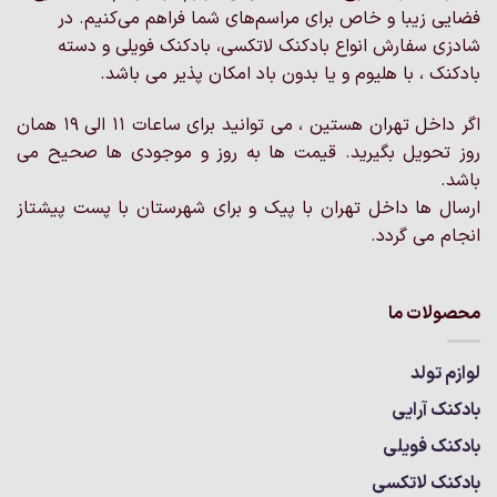
گزینه
فضایی زیبا و خاص برای مراسم‌های شما فراهم می‌کنیم. در
ها
ها
ممکن
شادزی سفارش انواع بادکنک لاتکسی، بادکنک فویلی و دسته
ممکن
است
بادکنک ، با هلیوم و یا بدون باد امکان پذیر می باشد.
است
در
در
صفحه
اگر داخل تهران هستین ، می توانید برای ساعات 11 الی 19 همان
صفحه
محصول
روز تحویل بگیرید. قیمت ها به روز و موجودی ها صحیح می
محصول
انتخاب
انتخاب
باشد.
شوند
شوند
ارسال ها داخل تهران با پیک و برای شهرستان با پست پیشتاز
انجام می گردد.
محصولات ما
لوازم تولد
بادکنک آرایی
بادکنک فویلی
بادکنک لاتکسی