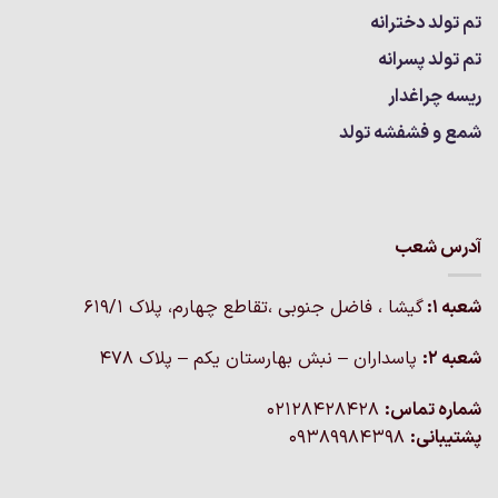
تم تولد دخترانه
تم تولد پسرانه
ریسه چراغدار
شمع و فشفشه تولد
آدرس شعب
شعبه 1:
گيشا ، فاضل جنوبی ،تقاطع چهارم، پلاک 619/1
شعبه 2:
پاسداران – نبش بهارستان یکم – پلاک ۴۷۸
شماره تماس:
02128428428
پشتیبانی:
09389984398