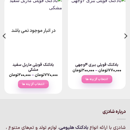
در انبار موجود نمی باشد
بادکنک فویلی ماربل سفید
بادکنک فویلی ببری ۴وجهی
مشکی
Price
۷۷۰,۰۰۰
تومان
–
۲۰۰,۰۰۰
تومان
range:
Price
۷۷۰,۰۰۰
تومان
–
۲۰۰,۰۰۰
تومان
۲۰۰,۰۰۰تومان
ange:
انتخاب گزینه ها
through
انتخاب گزینه ها
۷۷۰,۰۰۰تومان
rough
این
۷۷۰,۰۰۰تو
این
محصول
محصول
دارای
دارای
انواع
انواع
مختلفی
درباره شادزی
مختلفی
می
می
باشد.
شادزی با ارائه انواع
بادکنک‌ هلیومی
، لوازم تولد و تم‌های متنوع ،
باشد.
گزینه