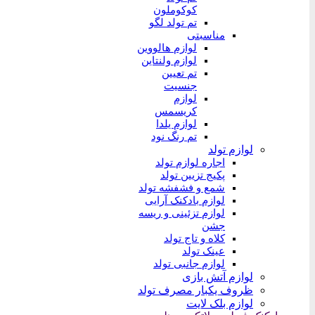
کوکوملون
تم تولد لگو
مناسبتی
لوازم هالووین
لوازم ولنتاین
تم تعیین
جنسیت
لوازم
کریسمس
لوازم یلدا
تم رنگ نود
لوازم تولد
اجاره لوازم تولد
پکیج تزیین تولد
شمع و فشفشه تولد
لوازم بادکنک آرایی
لوازم تزئینی و ریسه
جشن
کلاه و تاج تولد
عینک تولد
لوازم جانبی تولد
لوازم آتش بازی
ظروف یکبار مصرف تولد
لوازم بلک لایت