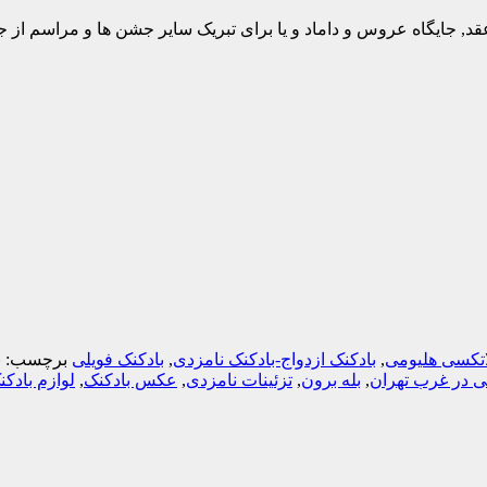
عقد, جایگاه عروس و داماد و یا برای تبریک سایر جشن ها و مراسم از
لاتکسی هلیومی
,
بادکنک ازدواج-بادکنک نامزدی
,
بادکنک فویلی
برچسب:
ب
ی در غرب تهران
,
بله برون
,
تزئینات نامزدی
,
عکس بادکنک
,
لوازم بادکن