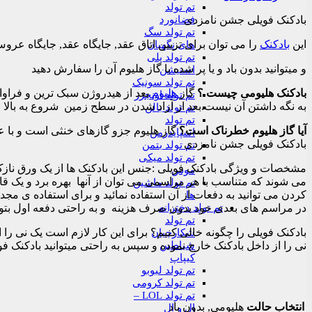
تم تولد
فضانورد
بادکنک فویلی جشن نامزدی
تم تولد سگ
این
بادکنک
را می توان برای تزیین اتاق عقد, جایگاه عقد, جایگاه عرو
های نگهبان
تم تولد پلی
و میتوانید بدون باد و یا پر شده با گاز هلیوم آن را سفارش دهید
استیشن
تم تولد سونیک
بادکنک هلیومی چیست ؟
گاز
هلیوم
بعد از هیدروژن سبک‌ ترین و فراو
تم تولد اونجرز
به نگه داشتن آن نیست.بعد از آزاد شدن در سطح زمین شروع به بالا ر
تم تولد بالن
تم تولد
آیا گاز هلیوم خطرناک است؟
گاز هلیوم جزو گازهای خنثی است و با عن
اسپایدرمن
بادکنک فویلی جشن نامزدی
تم تولد بتمن
تم تولد میکی
مشخصات و ویژگی بادکنک فویلی :جنس این بادکنک ها از یک ورق نازک م
موس
می شوند که متناسب با هر مراسمی می توان از آنها بهره برد و یک قابل
تم تولد ماشین
کردن می توانید به دفعات از آن استفاده نمائید و برای استفاده ی مجدد
ها
تم تولد دخترانه
در مراسم های بعدی خود بدون صرف هزینه و به راحتی دفعه اول بتوانی
تم تولد
بادکنک فویلی را چگونه خالی کنیم؟ برای این کار لازم است یک نی را 
شکارچیان
شیاطین
نی را از داخل بادکنک خارج نموده و سپس به راحتی میتوانید بادکنک فو
کیپاپ
تم تولد لبوبو
تم تولد کرومی
تم تولد LOL –
انتخاب حالت
هلیومی, بدون باد
ال و ال