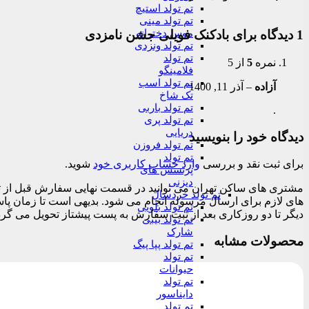
تم تولد استیچ
تم تولد مینی
موس دخترانه
1 دیدگاه برای
بادکنک فویلی جشن نامزدی
تم تولد ونزدی
تم تولد
نمره
5
از 5
فلامینگو
تم تولد اسب
آزاده
–
آذر 11, 1400
تک شاخ
تم تولد باربی
.
تم تولد پری
دریایی
دیدگاه خود را بنویسید
تم تولد فروزن
تم تولد
برای ثبت نقد و بررسی
وارد حساب کاربری خود
شوید.
پرنسس های
دیزنی
تم تولد خردسال
تم تولد بلویی
دیگر تا دو روزکاری بعد از ثبت سفارش به پست پیشتاز تحویل می گرد
تم تولد بیبی
شارک
محصولات مشابه
تم تولد پپا پیگ
تم تولد
حیوانات
تم تولد
دایناسور
تم تولد