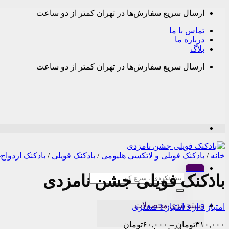
Skip
ارسال سریع سفارش‌ها در تهران کمتر از دو ساعت
to
content
تماس با ما
درباره ما
بلاگ
ارسال سریع سفارش‌ها در تهران کمتر از دو ساعت
خانه
/
بادکنک فویلی و لاتکسی هلیومی
/
بادکنک فویلی
/
بادکنک ازدواج
Menu
بادکنک فویلی جشن نامزدی
جستجو
برای:
دسته بندی محصولات
امتیاز
5
از 5 امتیاز
1
مشتری
Price
۳۱۰,۰۰۰
تومان
–
۶۰,۰۰۰
تومان