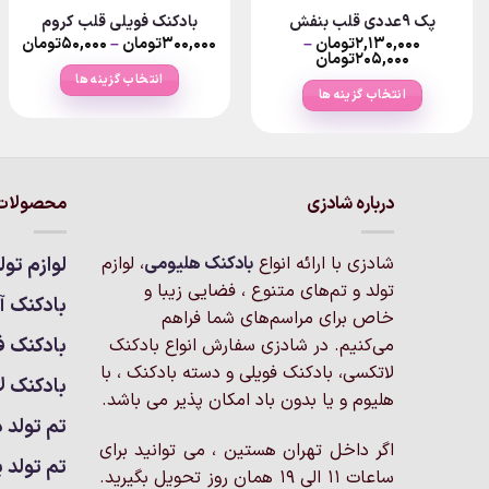
پک ۹عددی قلب بنفش
بادکنک فویلی قلب کروم
rice
۲,۱۳۰,۰۰۰
تومان
–
۳۰۰,۰۰۰
تومان
–
۵۰,۰۰۰
تومان
ge:
Price
۲۰۵,۰۰۰
تومان
range:
انتخاب گزینه ها
۳۲۵,تومان
۲۰۵,۰۰۰تومان
ugh
انتخاب گزینه ها
through
۰۰,۰۰۰
این
ن
۲,۱۳۰,۰۰۰تومان
این
محصول
محصول
دارای
دارای
انواع
انواع
درباره شادزی
محصولات 
مختلفی
مختلفی
می
می
باشد.
شادزی با ارائه انواع
بادکنک‌ هلیومی
، لوازم
لوازم تول
باشد.
گزینه
تولد و تم‌های متنوع ، فضایی زیبا و
گزینه
بادکنک آر
ها
خاص برای مراسم‌های شما فراهم
ها
ممکن
بادکنک ف
می‌کنیم. در شادزی سفارش انواع بادکنک
ممکن
است
لاتکسی، بادکنک فویلی و دسته بادکنک ، با
است
بادکنک ل
در
هلیوم و یا بدون باد امکان پذیر می باشد.
در
صفحه
تم تولد د
صفحه
محصول
اگر داخل تهران هستین ، می توانید برای
محصول
انتخاب
تم تولد پ
انتخاب
ساعات 11 الی 19 همان روز تحویل بگیرید.
شوند