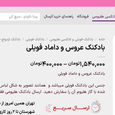
جستجو
لاتکسی هلیومی
فروشگاه
راهنمای خرید/ارسال
برای:
خانه
/
بادکنک فویلی و لاتکسی هلیومی
/
بادکنک فویلی
/
بادکنک ازدواج-
بادکنک عروس و داماد فویلی
Price
۴۰۰,۰۰۰
–
۱,۵۴۰,۰۰۰
تومان
تومان
range:
بادکنک عروس و داماد فویلی
۴۰۰,۰۰۰تو
through
جنس این بادکنک فویلی میباشد و همانند تصویر به شکل لباس عر
۱,۵۴۰,۰۰۰تومان
شده با گاز هلیوم آن را سفارش دهید. ارسال بادکنک هلیومی فق
تهران همین امروز از ساعت ۱۱-۹
شهرستان تا 2 روز کاری تحویل پست