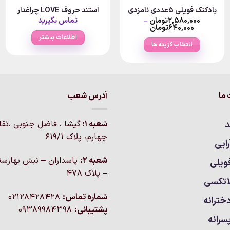
بادکنک فویلی ۵عددی نامزدی
استند حروف LOVE چراغدار
P
۲,۵۸۰,۰۰۰
تومان
–
تماس بگیرید
Price
ran
۶۴۰,۰۰۰
تومان
۵۰,۰۰۰تومان
range:
اطلاعات بیشتر
thro
۶۴۰,۰۰۰تومان
انتخاب گزینه ها
۳تومان
through
۲,۵۸۰,۰۰۰تومان
این
محصول
دارای
انواع
ما
آدرس شعب
مختلفی
می
د
شعبه 1:
گيشا ، فاضل جنوبی ،تق
باشد.
چهارم، پلاک 619/1
گزینه
ایی
ها
شعبه 2:
پاسداران – نبش بهارست
ویلی
ممکن
– پلاک ۴۷۸
است
اتکسی
در
شماره تماس:
02128428428
خترانه
صفحه
پشتیبانی:
09389984398
محصول
سرانه
انتخاب