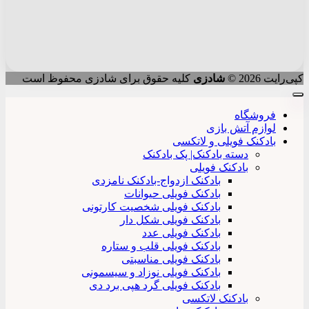
کپی‌رایت 2026 ©
شادزی
کلیه حقوق برای شادزی محفوظ است
فروشگاه
لوازم آتش بازی
بادکنک فویلی و لاتکسی
دسته بادکنک| پک بادکنک
بادکنک فویلی
بادکنک ازدواج-بادکنک نامزدی
بادکنک فویلی حیوانات
بادکنک فویلی شخصیت کارتونی
بادکنک فویلی شکل دار
بادکنک فویلی عدد
بادکنک فویلی قلب و ستاره
بادکنک فویلی مناسبتی
بادکنک فویلی نوزاد و سیسمونی
بادکنک فویلی گرد هپی برد دی
بادکنک لاتکسی