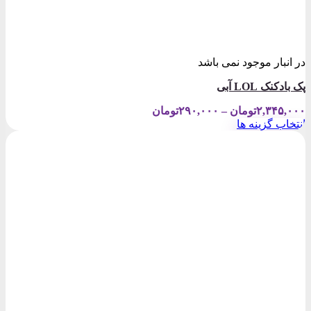
در انبار موجود نمی باشد
پک بادکنک LOL آبی
Price
۲,۳۴۵,۰۰۰
تومان
–
۲۹۰,۰۰۰
تومان
range:
انتخاب گزینه ها
۲۹۰,۰۰۰تومان
این
through
محصول
۲,۳۴۵,۰۰۰تومان
دارای
انواع
مختلفی
می
باشد.
گزینه
ها
ممکن
است
در
صفحه
محصول