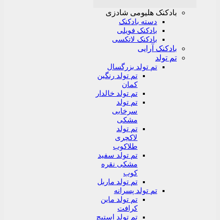
بادکنک هلیومی شادزی
دسته بادکنک
بادکنک فویلی
بادکنک لاتکسی
بادکنک آرایی
تم تولد
تم تولد بزرگسال
تم تولد رنگین
کمان
تم تولد خالدار
تم تولد
سرخابی
مشکی
تم تولد
لاکچری
طلاکوب
تم تولد سفید
مشکی نقره
کوب
تم تولد ماربل
تم تولد پسرانه
تم تولد ماین
کرافت
تم تولد استیچ