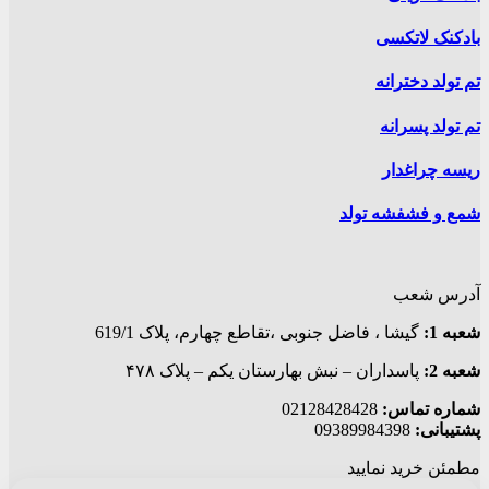
بادکنک لاتکسی
تم تولد دخترانه
تم تولد پسرانه
ریسه چراغدار
شمع و فشفشه تولد
آدرس شعب
شعبه 1:
گيشا ، فاضل جنوبی ،تقاطع چهارم، پلاک 619/1
شعبه 2:
پاسداران – نبش بهارستان یکم – پلاک ۴۷۸
شماره تماس:
02128428428
پشتیبانی:
09389984398
مطمئن خرید نمایید