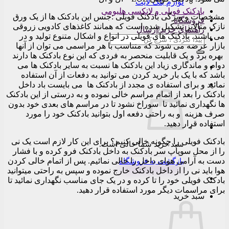
لوازم بلک لایت
بادکنک فویلی و لاتکسی هلیومی
مشخصات و ویژگی بادکنک فویلی :جنس این بادکنک ها از یک ورق
فروشگاه
نازک متالایز تشکیل شده است که همانند کاغذهای کادویی زروقی
راهنمای خرید/ارسال
می باشند. بادکنک های فویلی در انواع و اشکال متنوع تولید و در
جستجو
بازار عرضه می شوند که متناسب با هر مراسمی می توان از آنها
برای:
بهره برد و یک قابلیت منحصر به فردی که این نوع بادکنک ها دارند
دوام و ماندگاری زیاد این بادکنک ها نسبت به سایر بادکنک ها می
باشد که با یک بار خرید کردن می توانید به دفعات از آن استفاده
نمائید و برای استفاده ی مجدد از بادکنک ها می بایست باد داخل
بادکنک را بعد از اتمام مراسم خالی نموده و به درستی از این بادکنک
ها نگهداری نمائید تا سوراخ نشود تا در مراسم های بعدی خود بدون
صرف هزینه و به راحتی دفعه اول بتوانید بادکنک خود را مورد
استفاده قرار دهید.
بادکنک فویلی را چگونه خالی کنیم؟ برای این کار لازم است یک نی
سبد خرید شما خالی است.
را از محل سوپاپ سر بادکنک به داخل بادکنک فرو کرده و با فشار
دست به آرامی هوای داخل را خالی نمائیم. پس از اتمام خالی کردن
بازگشت به فروشگاه
هوا باید نی را از داخل بادکنک خارج نموده و سپس به راحتی میتوانید
بادکنک فویلی خود را تا کرده و در یک جای مناسب نگهداری نمائید تا
برای مراسمات دیگر مورد استفاده قرار دهید.
سبد خرید