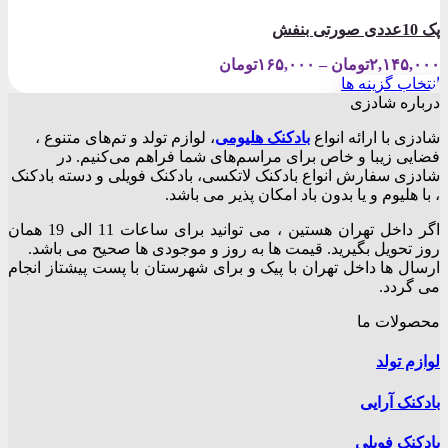
پک 10عددی صورتی بنفش
Price
۲,۱۴۵,۰۰۰
تومان
–
۱۶۵,۰۰۰
تومان
range:
انتخاب گزینه ها
۱۶۵,۰۰۰تومان
این
درباره شادزی
through
محصول
۲,۱۴۵,۰۰۰تومان
شادزی با ارائه انواع
بادکنک‌ هلیومی
، لوازم تولد و تم‌های متنوع ،
دارای
فضایی زیبا و خاص برای مراسم‌های شما فراهم می‌کنیم. در
انواع
شادزی سفارش انواع بادکنک لاتکسی، بادکنک فویلی و دسته بادکنک
مختلفی
، با هلیوم و یا بدون باد امکان پذیر می باشد.
می
باشد.
اگر داخل تهران هستین ، می توانید برای ساعات 11 الی 19 همان
گزینه
روز تحویل بگیرید. قیمت ها به روز و موجودی ها صحیح می باشد.
ها
ارسال ها داخل تهران با پیک و برای شهرستان با پست پیشتاز انجام
ممکن
می گردد.
است
در
محصولات ما
صفحه
محصول
لوازم تولد
انتخاب
شوند
بادکنک آرایی
بادکنک فویلی