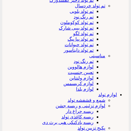
تم تولد دختر کفشدوزک
تم تولد خردسال
تم تولد بلویی
تم رنگ نود
تم تولد کوکوملون
تم تولد بیبی شارک
تم تولد لگو
تم تولد پپا پیگ
تم تولد حیوانات
تم تولد دایناسور
مناسبتی
تم رنگ نود
لوازم هالووین
تعیین جنسیت
لوازم ولنتاین
لوازم کریسمس
لوازم یلدا
لوازم تولد
شمع و فشفشه تولد
لوازم تزئینی و ریسه جشن
ریسه چراغ دار
ریسه کاغذی تولد
ریسه بادکنکی هپی برث دی
پکیج تزیین تولد