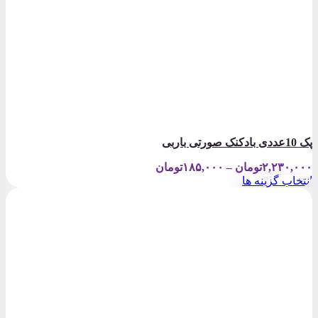
پک 10عددی بادکنک صورتی باربی
Price
۲,۲۳۰,۰۰۰
تومان
–
۱۸۵,۰۰۰
تومان
range:
انتخاب گزینه ها
۱۸۵,۰۰۰تومان
این
through
محصول
۲,۲۳۰,۰۰۰تومان
دارای
انواع
مختلفی
می
باشد.
گزینه
ها
ممکن