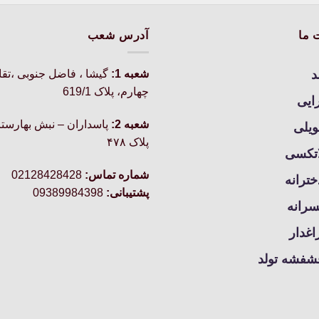
۷۶۲,۰۰۰تومان
دارای
انواع
 ما
آدرس شعب
مختلفی
می
د
شعبه 1:
گيشا ، فاضل جنوبی ،تق
باشد.
چهارم، پلاک 619/1
گزینه
رایی
ها
شعبه 2:
پاسداران – نبش بهارستا
ویلی
ممکن
پلاک ۴۷۸
است
اتکسی
در
شماره تماس:
02128428428
خترانه
صفحه
پشتیبانی:
09389984398
محصول
سرانه
انتخاب
شوند
غدار
شفشه تولد