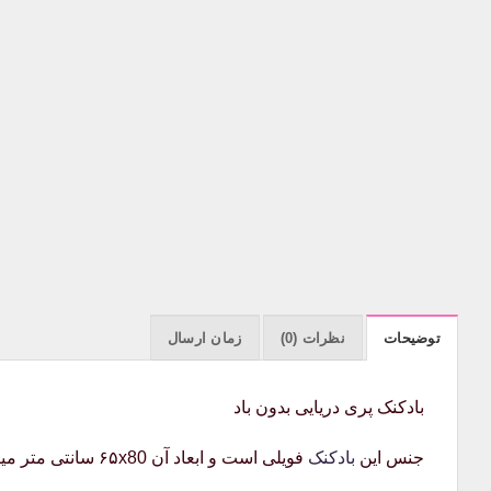
توضیحات
نظرات (0)
زمان ارسال
بادکنک پری دریایی بدون باد
جنس این
بادکنک
فویلی است و ابعاد آن ۶۵x80 سانتی متر میباشد و بدون باد به سراسر کشور ارسال میگردد