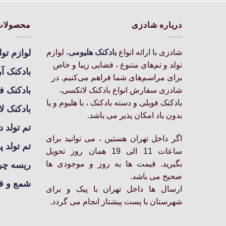
انواع
انواع
مختلفی
مختلفی
درباره شادزی
محصولات
می
می
باشد.
باشد.
شادزی با ارائه انواع
بادکنک‌ هلیومی
، لوازم
لوازم تول
گزینه
گزینه
تولد و تم‌های متنوع ، فضایی زیبا و خاص
ها
ها
بادکنک آ
برای مراسم‌های شما فراهم می‌کنیم. در
ممکن
ممکن
بادکنک ف
شادزی سفارش انواع بادکنک لاتکسی،
است
است
بادکنک فویلی و دسته بادکنک ، با هلیوم و یا
در
در
بادکنک ل
صفحه
صفحه
بدون باد امکان پذیر می باشد.
محصول
محصول
تم تولد د
انتخاب
انتخاب
اگر داخل تهران هستین ، می توانید برای
تم تولد پ
شوند
شوند
ساعات 11 الی 19 همان روز تحویل
بگیرید. قیمت ها به روز و موجودی ها
ریسه چرا
صحیح می باشد.
شمع و ف
ارسال ها داخل تهران با پیک و برای
شهرستان با پست پیشتاز انجام می گردد.