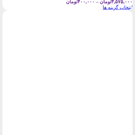
Price
۳,۵۷۵,۰۰۰
تومان
–
۴۰۰,۰۰۰
تومان
range:
انتخاب گزینه ها
۴۰۰,۰۰۰تومان
این
through
محصول
۳,۵۷۵,۰۰۰تومان
دارای
انواع
مختلفی
می
باشد.
گزینه
ها
ممکن
است
در
صفحه
محصول
انتخاب
شوند