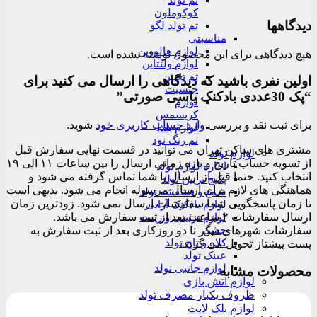
تم تولد
کوکوملون
دیدگاهها
تم تولد لگو
مناسبتی
لوازم هالووین
هیچ دیدگاهی برای این محصول نوشته نشده است.
لوازم ولنتاین
تم تعیین
اولین نفری باشید که دیدگاهی را ارسال می کنید برای
جنسیت
“پک 30عددی بادکنک یاسی صورتی”
لوازم
کریسمس
برای ثبت نقد و بررسی
وارد حساب کاربری خود
شوید.
لوازم یلدا
تم رنگ نود
مشتری های ساکن تهران می توانید در قسمت نهایی سفارش قبل
لوازم تولد
از تسویه حساب تاریخ و بازه زمانی ارسال را بین ساعات ۱۱ الی ۱۹
اجاره لوازم تولد
انتخاب کنید. حتما قبل از ارسال با شما تماس گرفته می شود و
پکیج تزیین تولد
هماهنگی های لازم برای ارسال مرسوله انجام می شود. بدیهی است
شمع و فشفشه تولد
تا زمان پاسخگویی شما سفارشات ارسال نمی شود. زودترین زمان
لوازم بادکنک آرایی
ارسال سفارشات ۲ ساعت بعد از ثبت سفارش می باشد.
لوازم تزئینی و ریسه
جشن
سفارشات شهرهای دیگر تا دو روزکاری بعد از ثبت سفارش به
کلاه و تاج تولد
پست پیشتاز تحویل می گردد.
عینک تولد
لوازم جانبی تولد
محصولات مشابه
لوازم آتش بازی
ظروف یکبار مصرف تولد
لوازم بلک لایت