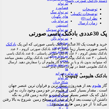
دسته بادکنک صورتی یاسی
تم تولد
فضانورد
توضیحات
تم تولد سگ
توضیحات تکمیلی
های نگهبان
نظرات (0)
تم تولد پلی
زمان ارسال
استیشن
تم تولد سونیک
پک 30عددی بادکنک یاسی صورتی
تم تولد اونجرز
تم تولد بالن
تم تولد
خرید و قیمت پک 30عددی بادکنک یاسی صورتی که این پک
بادکنک
اسپایدرمن
یاسی صورتی بسیار زیبا
شامل ۷ عدد بادکنک صورتی کروم ، ۶ عدد
تم تولد بتمن
بادکنک بنفش کروم ، ۶ عدد بادکنک صورتی پاستلی ، ۵ عدد بادکنک یاسی
تم تولد میکی
پاستلی ، ۳ عدد بادکنک پولکی صورتی ، ۳ عدد بادکنک پولکی بنفش
میباشد
موس
که میتوانید بدون باد و یا پر شده با گاز هلیوم آن را سفارش دهید. ارسال
تم تولد ماشین
بادکنک هلیومی فقط در تهران امکان پذیر است
ها
تم تولد دخترانه
بادکنک هلیومی چیست ؟
تم تولد
شکارچیان
گاز
هلیوم
بعد از هیدروژن سبک‌ ترین و فراوان‌ ترین عنصر جهان
شیاطین
است . مقدار بسیار کمی از هلیوم در جو زمین وجود دارد، به این
کیپاپ
دلیل که یک عنصر بسیار سبک است و جاذبه زمین قادر به نگه
تم تولد لبوبو
داشتن آن نیست.بعد از آزاد شدن در سطح زمین شروع به بالا رفتن
تم تولد کرومی
می‌کند تا از جو زمین خارج می‌شود.
تم تولد LOL –
ال و ال