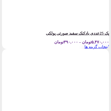
پک 25عددی بادکنک سفید صورتی پولکی
Price
۵,۴۷۰,۰۰۰
تومان
–
۳۹۰,۰۰۰
تومان
range:
انتخاب گزینه ها
۳۹۰,۰۰۰تومان
این
through
محصول
۵,۴۷۰,۰۰۰تومان
دارای
انواع
مختلفی
می
باشد.
گزینه
ها
ممکن
است
در
صفحه