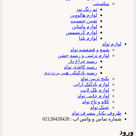
مناسبتی
تم رنگ نود
لوازم هالووین
تعیین جنسیت
لوازم ولنتاین
لوازم کریسمس
لوازم یلدا
لوازم تولد
شمع و فشفشه تولد
لوازم تزئینی و ریسه جشن
ریسه چراغ دار
ریسه کاغذی تولد
ریسه بادکنکی هپی برث دی
پکیج تزیین تولد
لوازم بادکنک آرایی
لوازم بلک لایت
لوازم جانبی تولد
کلاه و تاج تولد
عینک تولد
ظروف یکبار مصرف تولد
شماره تماس و واتس اپ : 02128428428
ورود