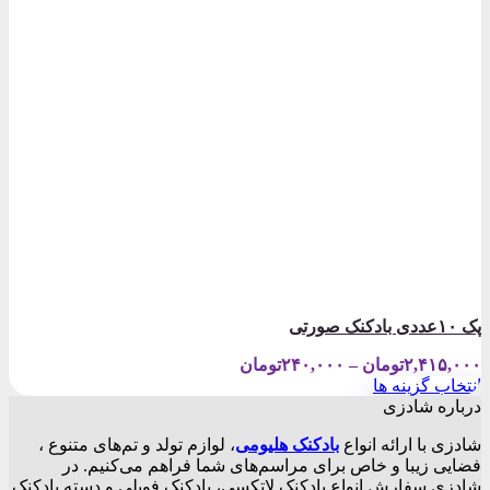
پک ۱۰عددی بادکنک صورتی
Price
۲,۴۱۵,۰۰۰
تومان
–
۲۴۰,۰۰۰
تومان
range:
انتخاب گزینه ها
۲۴۰,۰۰۰تومان
این
درباره شادزی
through
محصول
۲,۴۱۵,۰۰۰تومان
شادزی با ارائه انواع
بادکنک‌ هلیومی
، لوازم تولد و تم‌های متنوع ،
دارای
فضایی زیبا و خاص برای مراسم‌های شما فراهم می‌کنیم. در
انواع
شادزی سفارش انواع بادکنک لاتکسی، بادکنک فویلی و دسته بادکنک
مختلفی