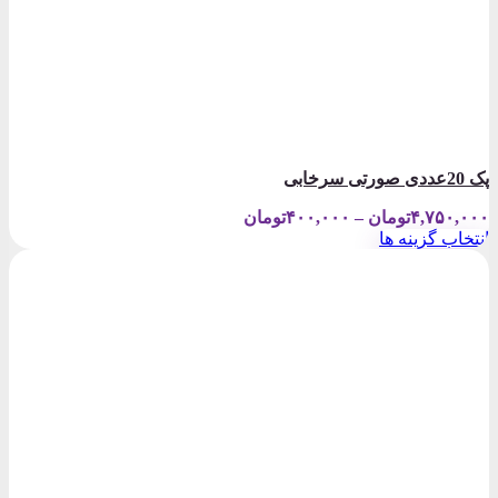
پک 20عددی صورتی سرخابی
Price
۴,۷۵۰,۰۰۰
تومان
–
۴۰۰,۰۰۰
تومان
range:
انتخاب گزینه ها
۴۰۰,۰۰۰تومان
این
through
محصول
۴,۷۵۰,۰۰۰تومان
دارای
انواع
مختلفی
می
باشد.
گزینه
ها
ممکن
است
در