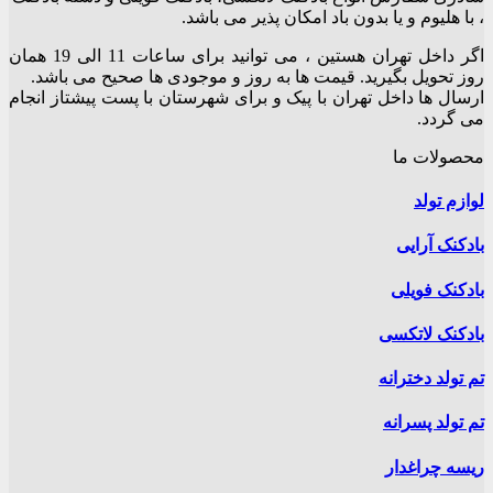
، با هلیوم و یا بدون باد امکان پذیر می باشد.
می
باشد.
اگر داخل تهران هستین ، می توانید برای ساعات 11 الی 19 همان
گزینه
روز تحویل بگیرید. قیمت ها به روز و موجودی ها صحیح می باشد.
ها
ارسال ها داخل تهران با پیک و برای شهرستان با پست پیشتاز انجام
ممکن
می گردد.
است
در
محصولات ما
صفحه
محصول
لوازم تولد
انتخاب
شوند
بادکنک آرایی
بادکنک فویلی
بادکنک لاتکسی
تم تولد دخترانه
تم تولد پسرانه
ریسه چراغدار