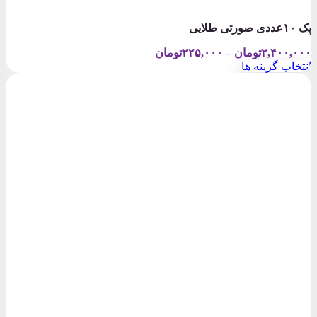
پک ۱۰عددی صورتی طلایی
Price
۲,۴۰۰,۰۰۰
تومان
–
۲۲۵,۰۰۰
تومان
range:
انتخاب گزینه ها
۲۲۵,۰۰۰تومان
این
through
محصول
۲,۴۰۰,۰۰۰تومان
دارای
انواع
مختلفی
می
باشد.
گزینه
ها
ممکن
است
در
صفحه
محصول
انتخاب
شوند