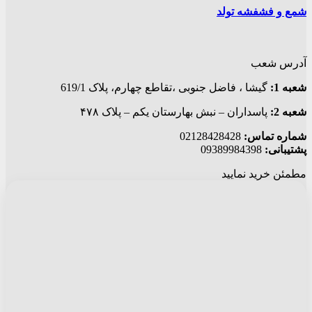
شمع و فشفشه تولد
آدرس شعب
شعبه 1:
گيشا ، فاضل جنوبی ،تقاطع چهارم، پلاک 619/1
شعبه 2:
پاسداران – نبش بهارستان یکم – پلاک ۴۷۸
شماره تماس:
02128428428
پشتیبانی:
09389984398
مطمئن خرید نمایید