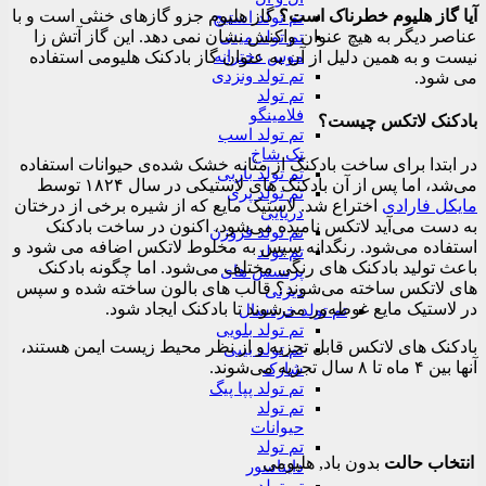
آیا گاز هلیوم خطرناک است؟
گاز هلیوم جزو گازهای خنثی است و با
تم تولد استیچ
عناصر دیگر به هیچ عنوان واکنش نشان نمی دهد. این گاز آتش زا
تم تولد مینی
نیست و به همین دلیل از آن به عنوان گاز بادکنک هلیومی استفاده
موس دخترانه
تم تولد ونزدی
می شود.
تم تولد
فلامینگو
بادکنک لاتکس چیست؟
تم تولد اسب
تک شاخ
در ابتدا برای ساخت بادکنک از مثانه خشک شده‌ی حیوانات استفاده
تم تولد باربی
می‌شد، اما پس از آن بادکنک های لاستیکی در سال ۱۸۲۴ توسط
تم تولد پری
مایکل فارادی
اختراع شد. لاستیک مایع که از شیره برخی از درختان
دریایی
به دست می‌آید لاتکس نامیده می‌شود، اکنون در ساخت بادکنک
تم تولد فروزن
استفاده می‌شود. رنگدانه سپس به مخلوط لاتکس اضافه می شود و
تم تولد
باعث تولید بادکنک های رنگی مختلف می‌شود. اما چگونه بادکنک
پرنسس های
های لاتکس ساخته می‌شوند؟ قالب های بالون ساخته شده و سپس
دیزنی
در لاستیک مایع غوطه‌ور می‌شوند تا بادکنک ایجاد شود.
تم تولد خردسال
تم تولد بلویی
بادکنک های لاتکس قابل تجزیه و از نظر محیط زیست ایمن هستند،
تم تولد بیبی
آنها بین ۴ ماه تا ۸ سال تجزیه می‌شوند.
شارک
تم تولد پپا پیگ
تم تولد
حیوانات
تم تولد
انتخاب حالت
بدون باد, هلیومی
دایناسور