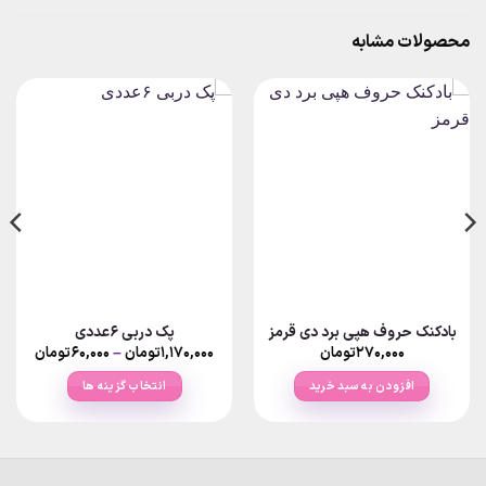
محصولات مشابه
بادکنک حروف هپی برد دی قرمز
پک دربی ۶عددی
Price
۲۷۰,۰۰۰
تومان
۱,۱۷۰,۰۰۰
تومان
–
۶۰,۰۰۰
تومان
ange:
افزودن به سبد خرید
انتخاب گزینه ها
rough
۱,۱۷۰,۰۰۰ت
این
محصول
دارای
انواع