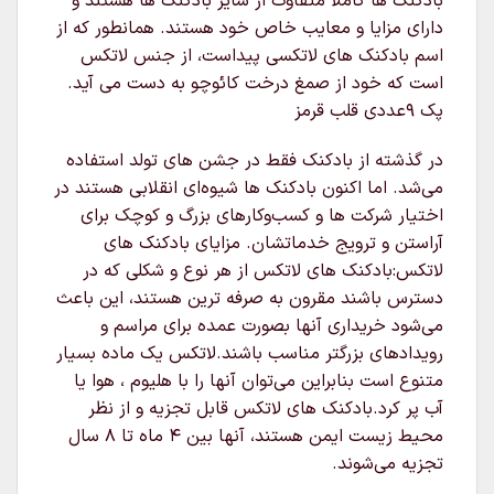
بادکنک ها کاملا متفاوت از سایر بادکنک ها هستند و
دارای مزایا و معایب خاص خود هستند. همانطور که از
اسم بادکنک های لاتکسی پیداست، از جنس لاتکس
است که خود از صمغ درخت کائوچو به دست می آید.
پک 9عددی قلب قرمز
در گذشته از بادکنک فقط در جشن های تولد استفاده
می‌شد. اما اکنون بادکنک ها شیوه‌ای انقلابی هستند در
اختیار شرکت ها و کسب‌وکارهای بزرگ و کوچک برای
آراستن و ترویج خدماتشان. مزایای بادکنک های
لاتکس:بادکنک های لاتکس از هر نوع و شکلی که در
دسترس باشند مقرون به صرفه ترین هستند، این باعث
می‌شود خریداری آنها بصورت عمده برای مراسم و
رویدادهای بزرگتر مناسب باشند.لاتکس یک ماده بسیار
متنوع است بنابراین می‌توان آنها را با هلیوم ، هوا یا
آب پر کرد.بادکنک های لاتکس قابل تجزیه و از نظر
محیط زیست ایمن هستند، آنها بین ۴ ماه تا ۸ سال
تجزیه می‌شوند.