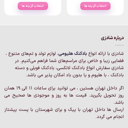
range:
range:
۴۰۰,۰۰۰تومان
۴۰۰,۰۰۰تومان
انتخاب گزینه ها
انتخاب گزینه ها
through
through
۳,۵۷۵,۰۰۰تومان
۳,۵۷۵,۰۰۰تومان
این
این
محصول
محصول
دارای
دارای
انواع
انواع
مختلفی
مختلفی
درباره شادزی
می
می
باشد.
باشد.
شادزی با ارائه انواع
بادکنک‌ هلیومی
، لوازم تولد و تم‌های متنوع ،
گزینه
گزینه
فضایی زیبا و خاص برای مراسم‌های شما فراهم می‌کنیم. در
ها
ها
ممکن
ممکن
شادزی سفارش انواع بادکنک لاتکسی، بادکنک فویلی و دسته
است
است
بادکنک ، با هلیوم و یا بدون باد امکان پذیر می باشد.
در
در
صفحه
صفحه
اگر داخل تهران هستین ، می توانید برای ساعات 11 الی 19 همان
محصول
محصول
روز تحویل بگیرید. قیمت ها به روز و موجودی ها صحیح می
انتخاب
انتخاب
باشد.
شوند
شوند
ارسال ها داخل تهران با پیک و برای شهرستان با پست پیشتاز
انجام می گردد.