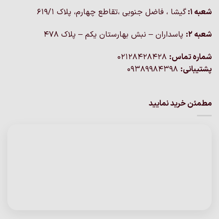
شعبه 1:
گيشا ، فاضل جنوبی ،تقاطع چهارم، پلاک 619/1
شعبه 2:
پاسداران – نبش بهارستان یکم – پلاک ۴۷۸
شماره تماس:
02128428428
پشتیبانی:
09389984398
مطمئن خرید نمایید