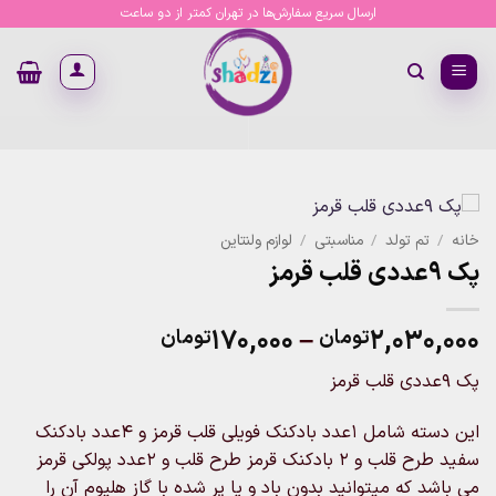
Ski
ارسال سریع سفارش‌ها در تهران کمتر از دو ساعت
t
conten
خانه
/
تم تولد
/
مناسبتی
/
لوازم ولنتاین
پک 9عددی قلب قرمز
Price
۱۷۰,۰۰۰
–
۲,۰۳۰,۰۰۰
تومان
تومان
range:
پک 9عددی قلب قرمز
۱۷۰,۰۰۰تومان
through
این دسته شامل 1عدد بادکنک فویلی قلب قرمز و 4عدد بادکنک
۲,۰۳۰,۰۰۰تومان
سفید طرح قلب و 2 بادکنک قرمز طرح قلب و 2عدد پولکی قرمز
می باشد که میتوانید بدون باد و یا پر شده با گاز هلیوم آن را