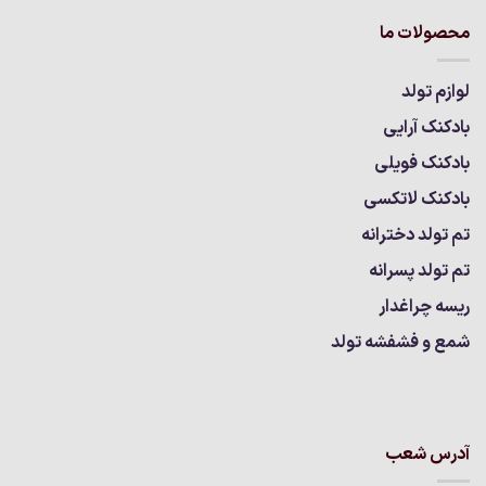
محصولات ما
لوازم تولد
بادکنک آرایی
بادکنک فویلی
بادکنک لاتکسی
تم تولد دخترانه
تم تولد پسرانه
ریسه چراغدار
شمع و فشفشه تولد
آدرس شعب