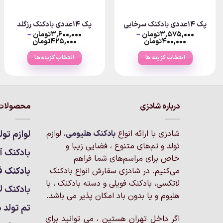
پک ۱۴عددی بادکنک سرخابی
پک ۱۴عددی بادکنک رزگلد
۳,۵۷۵,۰۰۰
تومان
–
۳,۶۰۰,۰۰۰
تومان
–
Price
Price
۴۰۰,۰۰۰
تومان
۴۲۵,۰۰۰
تومان
range:
range:
۴۰۰,۰۰۰تومان
۵,۰۰۰
انتخاب گزینه ها
انتخاب گزینه ها
through
through
۳,۵۷۵,۰۰۰تومان
۳,۶۰۰,۰۰۰تومان
این
این
محصول
محصول
دارای
دارای
انواع
انواع
درباره شادزی
محصولات 
مختلفی
مختلفی
می
می
شادزی با ارائه انواع
بادکنک‌ هلیومی
، لوازم
لوازم تول
باشد.
باشد.
تولد و تم‌های متنوع ، فضایی زیبا و
گزینه
گزینه
بادکنک آر
خاص برای مراسم‌های شما فراهم
ها
ها
بادکنک ف
می‌کنیم. در شادزی سفارش انواع بادکنک
ممکن
ممکن
لاتکسی، بادکنک فویلی و دسته بادکنک ، با
است
است
بادکنک ل
هلیوم و یا بدون باد امکان پذیر می باشد.
در
در
تم تولد د
صفحه
صفحه
اگر داخل تهران هستین ، می توانید برای
محصول
محصول