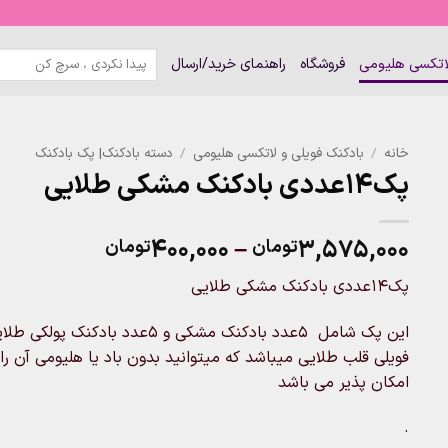
جستجو
لاتکسی هلیومی
فروشگاه
راهنمای خرید/ارسال
برای:
خانه
/
بادکنک فویلی و لاتکسی هلیومی
/
دسته بادکنک| پک بادکنک
پک۱۴عددی بادکنک مشکی طلایی
Price
۴۰۰,۰۰۰
–
۳,۵۷۵,۰۰۰
تومان
تومان
range:
پک۱۴عددی بادکنک مشکی طلایی
۰۰,۰۰۰
through
۳,۵۷۵,۰۰۰تومان
فویلی قلب طلایی میباشد که میتوانید بدون باد یا هلیومی آن 
امکان پذیر می باشد
.