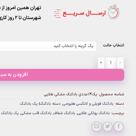
تهران همین امروز از ساعت ۱۱-۹
شهرستان تا 2 روز کاری تحویل پست
انتخاب حالت
پک۱۴عددی بادکنک مشکی طلایی عدد
افزودن به سبد
شناسه محصول:
پک۱۴عددی بادکنک مشکی طلایی
دسته:
بادکنک فویلی و لاتکسی هلیومی
,
دسته بادکنک| پک بادکنک
برچسب:
بادکنک پولکی طلایی
,
بادکنک شفاف
,
بادکنک قلب مشکی
,
پک بادکنک 