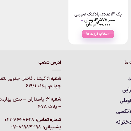
پک ۱۴عددی بادکنک صورتی
۳,۵۷۵,۰۰۰
تومان
–
Price
۴۰۰,۰۰۰
تومان
range:
۴۲تومان
۴۰۰,۰۰۰تومان
انتخاب گزینه ها
through
۳,۵۷۵,۰۰۰تومان
این
محصول
دارای
انواع
ما
آدرس شعب
مختلفی
می
د
شعبه 1:
گيشا ، فاضل جنوبی ،تق
باشد.
چهارم، پلاک 619/1
گزینه
ایی
ها
شعبه 2:
پاسداران – نبش بهارست
ویلی
ممکن
– پلاک ۴۷۸
است
اتکسی
در
شماره تماس:
02128428428
خترانه
صفحه
پشتیبانی:
09389984398
محصول