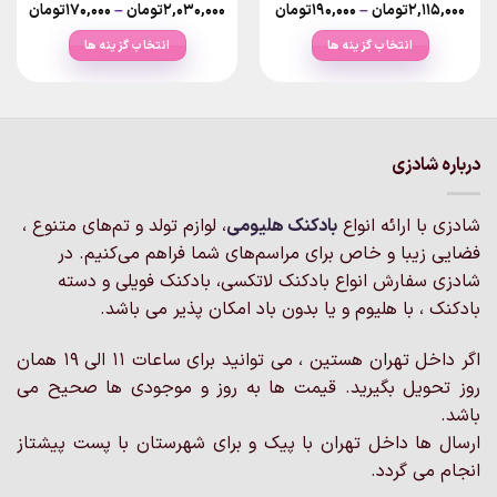
rice
Price
۲,۱۱۵,۰۰۰
تومان
–
۱۹۰,۰۰۰
تومان
۲,۰۳۰,۰۰۰
تومان
–
۱۷۰,۰۰۰
تومان
nge:
range:
۱۹۰,۰۰۰تومان
انتخاب گزینه ها
انتخاب گزینه ها
ough
through
۲,۱۱۵,۰۰۰تومان
۰۳۰,۰۰۰
این
این
محصول
محصول
دارای
دارای
انواع
انواع
درباره شادزی
مختلفی
مختلفی
می
می
باشد.
باشد.
شادزی با ارائه انواع
بادکنک‌ هلیومی
، لوازم تولد و تم‌های متنوع ،
گزینه
گزینه
فضایی زیبا و خاص برای مراسم‌های شما فراهم می‌کنیم. در
ها
ها
شادزی سفارش انواع بادکنک لاتکسی، بادکنک فویلی و دسته
ممکن
ممکن
است
است
بادکنک ، با هلیوم و یا بدون باد امکان پذیر می باشد.
در
در
صفحه
صفحه
اگر داخل تهران هستین ، می توانید برای ساعات 11 الی 19 همان
محصول
محصول
روز تحویل بگیرید. قیمت ها به روز و موجودی ها صحیح می
انتخاب
انتخاب
باشد.
شوند
شوند
ارسال ها داخل تهران با پیک و برای شهرستان با پست پیشتاز
انجام می گردد.