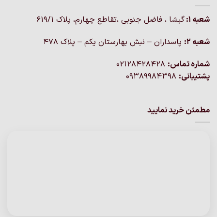
شعبه 1:
گيشا ، فاضل جنوبی ،تقاطع چهارم، پلاک 619/1
شعبه 2:
پاسداران – نبش بهارستان یکم – پلاک ۴۷۸
شماره تماس:
02128428428
پشتیبانی:
09389984398
مطمئن خرید نمایید