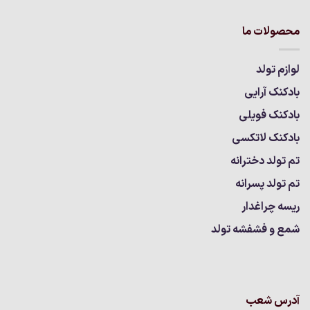
محصولات ما
لوازم تولد
بادکنک آرایی
بادکنک فویلی
بادکنک لاتکسی
تم تولد دخترانه
تم تولد پسرانه
ریسه چراغدار
شمع و فشفشه تولد
آدرس شعب