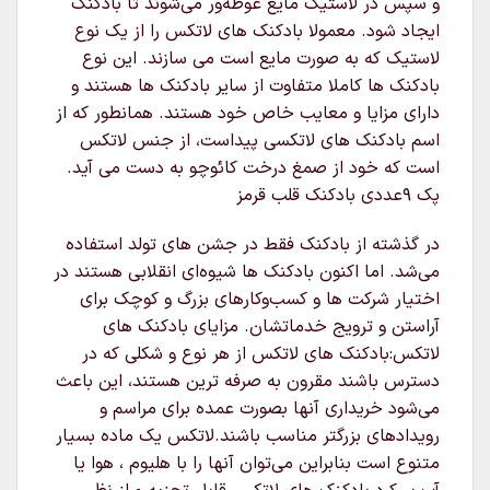
و سپس در لاستیک مایع غوطه‌ور می‌شوند تا بادکنک
ایجاد شود. معمولا بادکنک های لاتکس را از یک نوع
لاستیک که به صورت مایع است می سازند. این نوع
بادکنک ها کاملا متفاوت از سایر بادکنک ها هستند و
دارای مزایا و معایب خاص خود هستند. همانطور که از
اسم بادکنک های لاتکسی پیداست، از جنس لاتکس
است که خود از صمغ درخت کائوچو به دست می آید.
پک 9عددی بادکنک قلب قرمز
در گذشته از بادکنک فقط در جشن های تولد استفاده
می‌شد. اما اکنون بادکنک ها شیوه‌ای انقلابی هستند در
اختیار شرکت ها و کسب‌وکارهای بزرگ و کوچک برای
آراستن و ترویج خدماتشان. مزایای بادکنک های
لاتکس:بادکنک های لاتکس از هر نوع و شکلی که در
دسترس باشند مقرون به صرفه ترین هستند، این باعث
می‌شود خریداری آنها بصورت عمده برای مراسم و
رویدادهای بزرگتر مناسب باشند.لاتکس یک ماده بسیار
متنوع است بنابراین می‌توان آنها را با هلیوم ، هوا یا