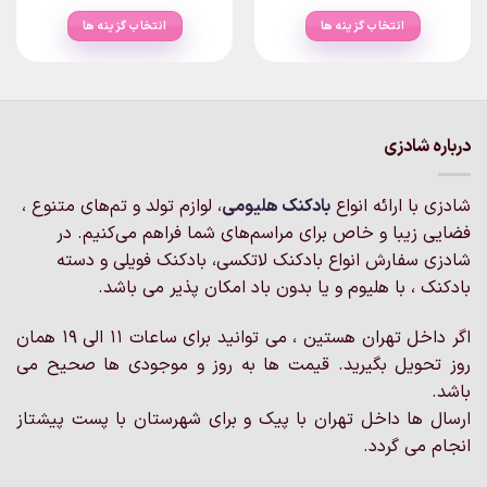
range:
range:
۳۲۵,۰۰۰تومان
۴۰۰,۰۰۰تومان
انتخاب گزینه ها
انتخاب گزینه ها
through
through
۴,۳۵۰,۰۰۰تومان
۳,۵۷۵,۰۰۰تومان
این
این
محصول
محصول
دارای
دارای
انواع
انواع
مختلفی
مختلفی
درباره شادزی
می
می
باشد.
باشد.
شادزی با ارائه انواع
بادکنک‌ هلیومی
، لوازم تولد و تم‌های متنوع ،
گزینه
گزینه
فضایی زیبا و خاص برای مراسم‌های شما فراهم می‌کنیم. در
ها
ها
ممکن
ممکن
شادزی سفارش انواع بادکنک لاتکسی، بادکنک فویلی و دسته
است
است
بادکنک ، با هلیوم و یا بدون باد امکان پذیر می باشد.
در
در
صفحه
صفحه
اگر داخل تهران هستین ، می توانید برای ساعات 11 الی 19 همان
محصول
محصول
روز تحویل بگیرید. قیمت ها به روز و موجودی ها صحیح می
انتخاب
انتخاب
باشد.
شوند
شوند
ارسال ها داخل تهران با پیک و برای شهرستان با پست پیشتاز
انجام می گردد.