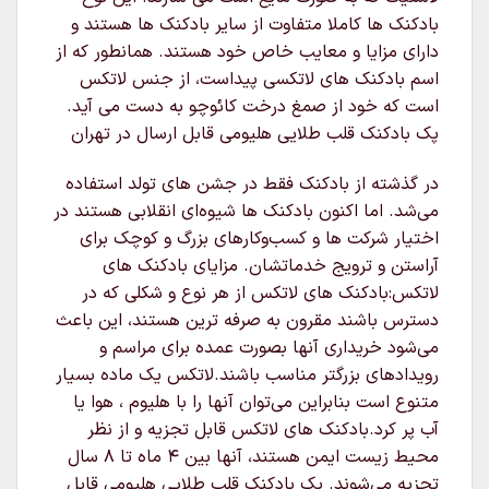
بادکنک ها کاملا متفاوت از سایر بادکنک ها هستند و
دارای مزایا و معایب خاص خود هستند. همانطور که از
اسم بادکنک های لاتکسی پیداست، از جنس لاتکس
است که خود از صمغ درخت کائوچو به دست می آید.
پک بادکنک قلب طلایی هلیومی قابل ارسال در تهران
در گذشته از بادکنک فقط در جشن های تولد استفاده
می‌شد. اما اکنون بادکنک ها شیوه‌ای انقلابی هستند در
اختیار شرکت ها و کسب‌وکارهای بزرگ و کوچک برای
آراستن و ترویج خدماتشان. مزایای بادکنک های
لاتکس:بادکنک های لاتکس از هر نوع و شکلی که در
دسترس باشند مقرون به صرفه ترین هستند، این باعث
می‌شود خریداری آنها بصورت عمده برای مراسم و
رویدادهای بزرگتر مناسب باشند.لاتکس یک ماده بسیار
متنوع است بنابراین می‌توان آنها را با هلیوم ، هوا یا
آب پر کرد.بادکنک های لاتکس قابل تجزیه و از نظر
محیط زیست ایمن هستند، آنها بین ۴ ماه تا ۸ سال
تجزیه می‌شوند. پک بادکنک قلب طلایی هلیومی قابل