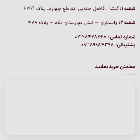
شعبه 1:
گيشا ، فاضل جنوبی ،تقاطع چهارم، پلاک 619/1
شعبه 2:
پاسداران – نبش بهارستان یکم – پلاک ۴۷۸
شماره تماس:
02128428428
پشتیبانی:
09389984398
مطمئن خرید نمایید