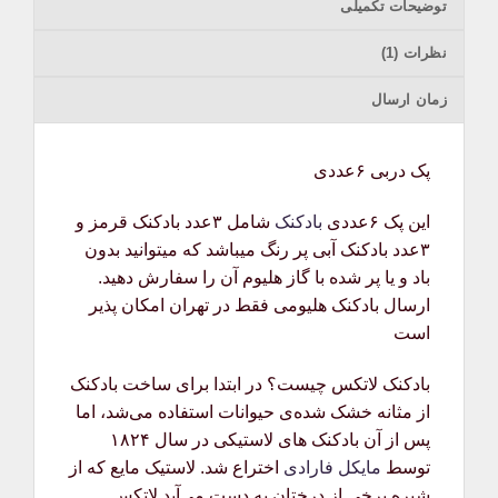
توضیحات تکمیلی
نظرات (1)
زمان ارسال
پک دربی ۶عددی
این پک ۶عددی
بادکنک
شامل ۳عدد بادکنک قرمز و
۳عدد بادکنک آبی پر رنگ میباشد که میتوانید بدون
باد و یا پر شده با گاز هلیوم آن را سفارش دهید.
ارسال بادکنک هلیومی فقط در تهران امکان پذیر
است
بادکنک لاتکس چیست؟ در ابتدا برای ساخت بادکنک
از مثانه خشک شده‌ی حیوانات استفاده می‌شد، اما
پس از آن بادکنک های لاستیکی در سال ۱۸۲۴
توسط
مایکل فارادی
اختراع شد. لاستیک مایع که از
شیره برخی از درختان به دست می‌آید لاتکس