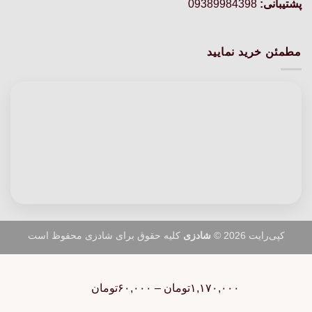
پشتیبانی:
09389984398
مطمئن خرید نمایید
کپی‌رایت 2026 ©
شادزی
کلیه حقوق برای شادزی محفوظ است
Price
range:
۱,۱۷۰,۰۰۰
تومان
–
۶۰,۰۰۰
تومان
۶۰,۰۰۰تومان