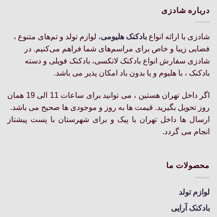
مختلفی
مختلفی
درباره شادزی
می
می
باشد.
باشد.
شادزی با ارائه انواع
بادکنک‌ هلیومی
، لوازم تولد و تم‌های متنوع ،
گزینه
گزینه
ها
ها
فضایی زیبا و خاص برای مراسم‌های شما فراهم می‌کنیم. در
ممکن
ممکن
شادزی سفارش انواع بادکنک لاتکسی، بادکنک فویلی و دسته
است
است
بادکنک ، با هلیوم و یا بدون باد امکان پذیر می باشد.
در
در
صفحه
صفحه
اگر داخل تهران هستین ، می توانید برای ساعات 11 الی 19 همان
محصول
محصول
روز تحویل بگیرید. قیمت ها به روز و موجودی ها صحیح می باشد.
انتخاب
انتخاب
شوند
شوند
ارسال ها داخل تهران با پیک و برای شهرستان با پست پیشتاز
انجام می گردد.
محصولات ما
لوازم تولد
بادکنک آرایی