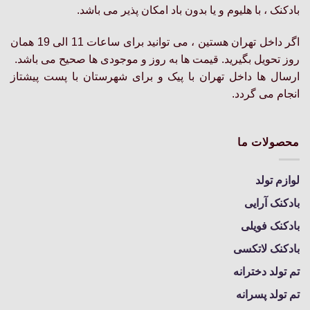
است
است
بادکنک ، با هلیوم و یا بدون باد امکان پذیر می باشد.
در
در
صفحه
صفحه
اگر داخل تهران هستین ، می توانید برای ساعات 11 الی 19 همان
محصول
محصول
روز تحویل بگیرید. قیمت ها به روز و موجودی ها صحیح می باشد.
انتخاب
انتخاب
ارسال ها داخل تهران با پیک و برای شهرستان با پست پیشتاز
شوند
شوند
انجام می گردد.
محصولات ما
لوازم تولد
بادکنک آرایی
بادکنک فویلی
بادکنک لاتکسی
تم تولد دخترانه
تم تولد پسرانه