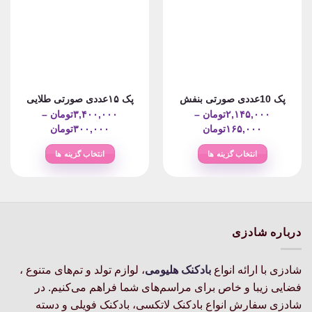
پک 10عددی صورتی بنفش
پک ۱۵عددی صورتی طلایی
۲,۱۴۵,۰۰۰
تومان
–
۳,۴۰۰,۰۰۰
تومان
–
Price
Price
۱۶۵,۰۰۰
تومان
۳۰۰,۰۰۰
تومان
range:
range:
انتخاب گزینه ها
انتخاب گزینه ها
۱۶۵,۰۰۰تومان
۳۰۰,۰۰۰ت
این
این
through
through
محصول
محصول
۲,۱۴۵,۰۰۰تومان
۳,۴۰۰,۰۰۰تومان
دارای
دارای
انواع
انواع
مختلفی
مختلفی
درباره شادزی
می
می
باشد.
باشد.
شادزی با ارائه انواع
بادکنک‌ هلیومی
، لوازم تولد و تم‌های متنوع ،
گزینه
گزینه
فضایی زیبا و خاص برای مراسم‌های شما فراهم می‌کنیم. در
ها
ها
ممکن
ممکن
شادزی سفارش انواع بادکنک لاتکسی، بادکنک فویلی و دسته