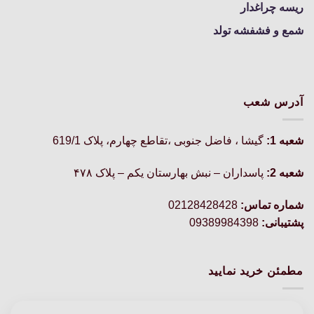
ریسه چراغدار
شمع و فشفشه تولد
آدرس شعب
شعبه 1:
گيشا ، فاضل جنوبی ،تقاطع چهارم، پلاک 619/1
شعبه 2:
پاسداران – نبش بهارستان یکم – پلاک ۴۷۸
شماره تماس:
02128428428
پشتیبانی:
09389984398
مطمئن خرید نمایید