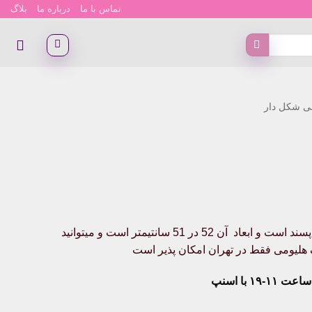
تماس با ما
درباره ما
بلاگ
لی شکل دار
ان
این بادکنک بسیار زیبا میباشد و مخصوص دختران و پسران خاص پسند است و ابعاد آن 52 در 51 سانتیمتر است و میتوانید
نک هلیومی فقط در تهران امکان پذیر است
۱۹ با اسنپ