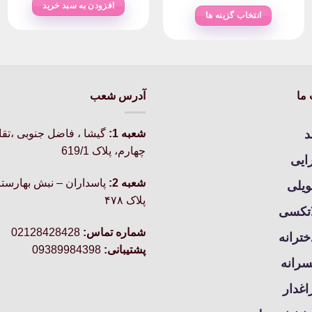
range:
افزودن به سبد خرید
۱تومان
۱۸۰,۰۰۰تومان
انتخاب گزینه ها
through
۶۶۰,۰۰۰تومان
این
محصول
دارای
انواع
ما
آدرس شعب
مختلفی
می
باشد.
د
شعبه 1:
گيشا ، فاضل جنوبی ،تق
گزینه
چهارم، پلاک 619/1
رایی
ها
ممکن
شعبه 2:
پاسداران – نبش بهارستا
ویلی
است
پلاک ۴۷۸
در
اتکسی
صفحه
شماره تماس:
02128428428
خترانه
محصول
پشتیبانی:
09389984398
انتخاب
سرانه
شوند
غدار