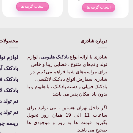
range:
range:
۸۰,۰۰۰
۸۰,۰۰۰تومان
انتخاب گزینه ها
انتخاب گزینه ها
through
through
۶۶۰,۰۰۰تومان
این
۱۷۰,۰۰۰تومان
این
محصول
محصول
دارای
دارای
انواع
انواع
درباره شادزی
محصولات 
مختلفی
مختلفی
می
می
باشد.
باشد.
شادزی با ارائه انواع
بادکنک‌ هلیومی
، لوازم
لوازم تول
گزینه
گزینه
تولد و تم‌های متنوع ، فضایی زیبا و خاص
بادکنک آ
ها
ها
برای مراسم‌های شما فراهم می‌کنیم. در
ممکن
ممکن
بادکنک ف
شادزی سفارش انواع بادکنک لاتکسی،
است
است
بادکنک فویلی و دسته بادکنک ، با هلیوم و یا
در
بادکنک ل
در
بدون باد امکان پذیر می باشد.
صفحه
صفحه
تم تولد د
محصول
محصول
اگر داخل تهران هستین ، می توانید برای
انتخاب
انتخاب
تم تولد پ
ساعات 11 الی 19 همان روز تحویل
شوند
شوند
بگیرید. قیمت ها به روز و موجودی ها
ریسه چرا
صحیح می باشد.