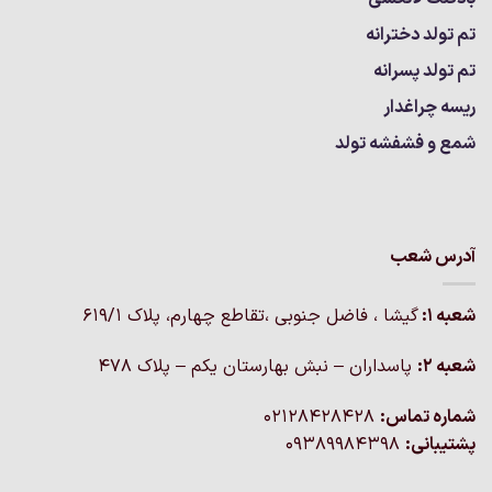
تم تولد دخترانه
تم تولد پسرانه
ریسه چراغدار
شمع و فشفشه تولد
آدرس شعب
شعبه 1:
گيشا ، فاضل جنوبی ،تقاطع چهارم، پلاک 619/1
شعبه 2:
پاسداران – نبش بهارستان یکم – پلاک ۴۷۸
شماره تماس:
02128428428
پشتیبانی:
09389984398