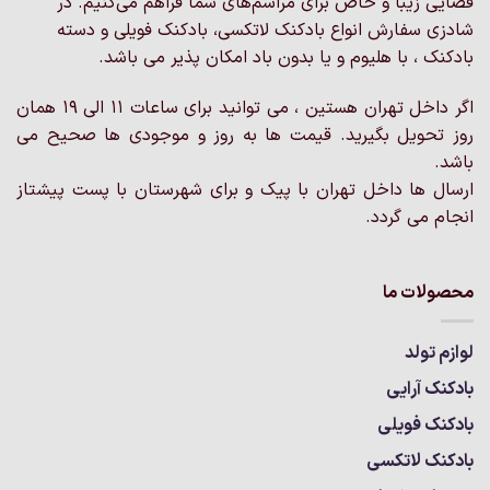
فضایی زیبا و خاص برای مراسم‌های شما فراهم می‌کنیم. در
ها
شادزی سفارش انواع بادکنک لاتکسی، بادکنک فویلی و دسته
ممکن
بادکنک ، با هلیوم و یا بدون باد امکان پذیر می باشد.
است
در
اگر داخل تهران هستین ، می توانید برای ساعات 11 الی 19 همان
صفحه
روز تحویل بگیرید. قیمت ها به روز و موجودی ها صحیح می
محصول
انتخاب
باشد.
شوند
ارسال ها داخل تهران با پیک و برای شهرستان با پست پیشتاز
انجام می گردد.
محصولات ما
لوازم تولد
بادکنک آرایی
بادکنک فویلی
بادکنک لاتکسی