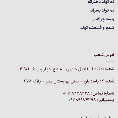
تم تولد دخترانه
تم تولد پسرانه
ریسه چراغدار
شمع و فشفشه تولد
آدرس شعب
شعبه 1:
گيشا ، فاضل جنوبی ،تقاطع چهارم، پلاک 619/1
شعبه 2:
پاسداران – نبش بهارستان یکم – پلاک ۴۷۸
شماره تماس:
02128428428
پشتیبانی:
09389984398