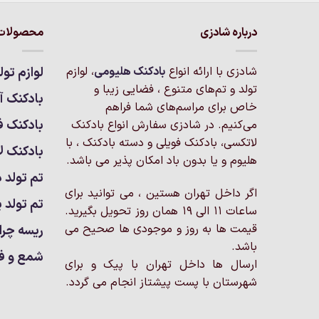
درباره شادزی
محصولات 
شادزی با ارائه انواع
بادکنک‌ هلیومی
، لوازم
لوازم تول
تولد و تم‌های متنوع ، فضایی زیبا و
بادکنک آر
خاص برای مراسم‌های شما فراهم
بادکنک ف
می‌کنیم. در شادزی سفارش انواع بادکنک
لاتکسی، بادکنک فویلی و دسته بادکنک ، با
بادکنک ل
هلیوم و یا بدون باد امکان پذیر می باشد.
تم تولد د
اگر داخل تهران هستین ، می توانید برای
تم تولد پ
ساعات 11 الی 19 همان روز تحویل بگیرید.
قیمت ها به روز و موجودی ها صحیح می
ریسه چرا
باشد.
شمع و ف
ارسال ها داخل تهران با پیک و برای
شهرستان با پست پیشتاز انجام می گردد.