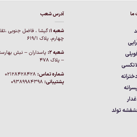
ما
آدرس شعب
د
شعبه 1:
گيشا ، فاضل جنوبی ،تق
چهارم، پلاک 619/1
ایی
شعبه 2:
پاسداران – نبش بهارست
ویلی
– پلاک ۴۷۸
اتکسی
شماره تماس:
02128428428
خترانه
پشتیبانی:
09389984398
سرانه
غدار
شفشه تولد