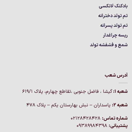
بادکنک لاتکسی
تم تولد دخترانه
تم تولد پسرانه
ریسه چراغدار
شمع و فشفشه تولد
آدرس شعب
شعبه 1:
گيشا ، فاضل جنوبی ،تقاطع چهارم، پلاک 619/1
شعبه 2:
پاسداران – نبش بهارستان یکم – پلاک ۴۷۸
شماره تماس:
02128428428
پشتیبانی:
09389984398