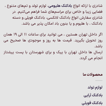
باشد.
باشد.
شادزی با ارائه انواع
بادکنک‌ هلیومی
، لوازم تولد و تم‌های متنوع ،
گزینه
گزینه
فضایی زیبا و خاص برای مراسم‌های شما فراهم می‌کنیم. در
ها
ها
ممکن
ممکن
شادزی سفارش انواع بادکنک لاتکسی، بادکنک فویلی و دسته
است
است
بادکنک ، با هلیوم و یا بدون باد امکان پذیر می باشد.
در
در
صفحه
صفحه
اگر داخل تهران هستین ، می توانید برای ساعات 11 الی 19 همان
محصول
محصول
روز تحویل بگیرید. قیمت ها به روز و موجودی ها صحیح می
انتخاب
انتخاب
باشد.
شوند
شوند
ارسال ها داخل تهران با پیک و برای شهرستان با پست پیشتاز
انجام می گردد.
محصولات ما
لوازم تولد
بادکنک آرایی
بادکنک فویلی