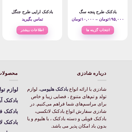
بادکنک طرح پنجه سگ
بادکنک ارایی طرح جنگل
Price
۱۹۵,۰۰۰
تومان
–
۱۰,۰۰۰
تومان
تماس بگیرید
range:
انتخاب گزینه ها
اطلاعات بیشتر
۱۰,۰۰۰تومان
این
through
محصول
۱۹۵,۰۰۰تومان
دارای
انواع
مختلفی
می
درباره شادزی
محصولات
باشد.
گزینه
شادزی با ارائه انواع
بادکنک‌ هلیومی
، لوازم
لوازم تول
ها
تولد و تم‌های متنوع ، فضایی زیبا و خاص
ممکن
بادکنک آ
برای مراسم‌های شما فراهم می‌کنیم. در
است
بادکنک ف
شادزی سفارش انواع بادکنک لاتکسی،
در
بادکنک فویلی و دسته بادکنک ، با هلیوم و یا
صفحه
بادکنک ل
محصول
بدون باد امکان پذیر می باشد.