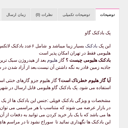
توضیحات
توضیحات تکمیلی
نظرات (0)
زمان ارسال
پک بادکنک گاو
این پک
بادکنک
بسیار زیبا میباشد و 
هلیومی فقط در تهران امکان پذیر است
بادکنک هلیومی چیست ؟
گاز
هلیوم
بعد از هیدروژن سبک‌ تری
جاذبه زمین قادر به نگه داشتن آن نیست.بعد از آزاد شدن در 
آیا گاز هلیوم خطرناک است؟
گاز هلیوم جزو گازهای خنثی است
استفاده می شود. پک بادکنک گاو هلیومی قابل ارسال در شهر 
مشخصات و ویژگی بادکنک فویلی :جنس این بادکنک ها از یک ور
در بازار عرضه می شوند که متناسب با هر مراسمی می توان از آ
ها می باشد که با یک بار خرید کردن می توانید به دفعات از آن
این بادکنک ها نگهداری نمائید تا سوراخ نشود تا در مراسم ها