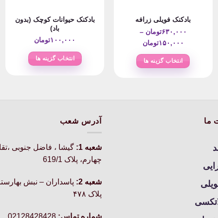
بادکنک حیوانات کوچک (بدون
بادکنک فویلی زرافه
باد)
۶۳۰,۰۰۰
تومان
–
۱۰۰,۰۰۰
تومان
Price
۱۵۰,۰۰۰
تومان
range:
انتخاب گزینه ها
انتخاب گزینه ها
۱۵۰,۰۰۰تومان
این
این
through
محصول
محصول
۶۳۰,۰۰۰تومان
دارای
دارای
انواع
انواع
مختلفی
مختلفی
 ما
آدرس شعب
می
می
باشد.
باشد.
د
شعبه 1:
گيشا ، فاضل جنوبی ،تق
گزینه
گزینه
چهارم، پلاک 619/1
ها
ها
رایی
ممکن
ممکن
شعبه 2:
پاسداران – نبش بهارستا
است
ویلی
است
در
پلاک ۴۷۸
در
اتکسی
صفحه
صفحه
محصول
شماره تماس:
02128428428