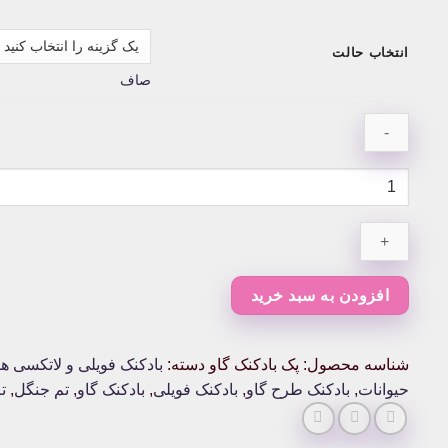
انتخاب حالت
صاف
پک
بادکنک
گاو
عدد
افزودن به سبد خرید
شناسه محصول:
پک بادکنک گاو
دسته:
بادکنک فویلی و لاتکسی ه
حیوانات
,
بادکنک طرح گاو
,
بادکنک فویلی
,
بادکنک گاو
,
تم جنگل
,
ت