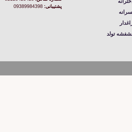
محصول
خترانه
انتخاب
پشتیبانی:
09389984398
انتخاب
سرانه
شوند
شوند
غدار
شفشه تولد