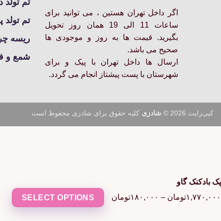
انتخاب
تم تولد د
شوند
اگر داخل تهران هستین ، می توانید برای
تم تولد پ
ساعات 11 الی 19 همان روز تحویل
بگیرید. قیمت ها به روز و موجودی ها
ریسه چرا
صحیح می باشد.
شمع و ف
ارسال ها داخل تهران با پیک و برای
شهرستان با پست پیشتاز انجام می گردد.
کپی‌رایت 2026 ©
شادزی
کلیه حقوق برای شادزی محفوظ است
پک بادکنک گاو
Price
۱,۷۷۰,۰۰۰
تومان
–
۱۸۰,۰۰۰
تومان
SELECT OPTIONS
range:
۱۸۰,۰۰۰تومان