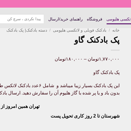
جستجو
اتکسی هلیومی
فروشگاه
راهنمای خرید/ارسال
برای:
خانه
/
بادکنک فویلی و لاتکسی هلیومی
/
دسته بادکنک| پک بادکنک
پک بادکنک گاو
Price
۱,۷۷۰,۰۰۰
تومان
–
۱۸۰,۰۰۰
تومان
range:
پک بادکنک گاو
۱۸۰,۰۰۰تومان
through
این پک بادکنک بسیار زیبا میباشد
۱,۷۷۰,۰۰۰تومان
بدون باد و یا پر شده با گاز هلیوم آن را سفارش دهید. ارسال با
تهران همین امروز از ساعت ۱۱-
شهرستان تا 2 روز کاری تحویل پست